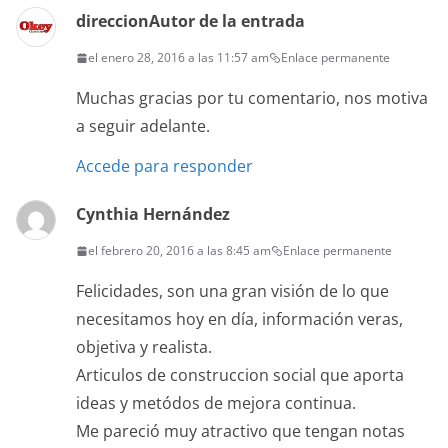
b
t
l
s
L
g
e
direccion
Autor de la entrada
o
e
A
i
r
el enero 28, 2016 a las 11:57 am
Enlace permanente
o
r
p
n
a
Muchas gracias por tu comentario, nos motiva
k
p
k
m
a seguir adelante.
Accede para responder
Cynthia Hernández
el febrero 20, 2016 a las 8:45 am
Enlace permanente
Felicidades, son una gran visión de lo que
necesitamos hoy en día, información veras,
objetiva y realista.
Articulos de construccion social que aporta
ideas y metódos de mejora continua.
Me pareció muy atractivo que tengan notas