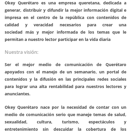
c
i
a
a
p
l
a
Okey Querétaro es una empresa queretana, dedicada a
e
t
i
t
y
e
r
generar, distribuir y difundir la mejor información digital e
b
t
l
s
L
g
e
impresa en el centro de la república con contenidos de
calidad y veracidad necesarios para crear una
o
e
A
i
r
sociedad más y mejor informada de los temas que le
o
r
p
n
a
permitan a nuestro lector participar en la vida diaria
k
p
k
m
Nuestra visión:
Ser el mejor medio de comunicación de Querétaro
apoyados con el manejo de un semanario, un portal de
contenidos y la difusión en las principales redes sociales
para lograr una alta rentabilidad para nuestros lectores y
anunciantes.
Okey Querétaro nace por la necesidad de contar con un
medio de comunicación serio que maneje temas de salud,
sexualidad, cultura, turismo, espectáculos y
entretenimiento sin descuidar la cobertura de los