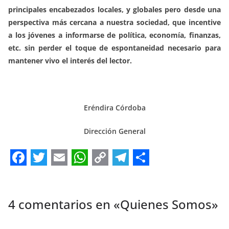
principales encabezados locales, y globales pero desde una
perspectiva más cercana a nuestra sociedad, que incentive
a los jóvenes a informarse de política, economía, finanzas,
etc. sin perder el toque de espontaneidad necesario para
mantener vivo el interés del lector.
Eréndira Córdoba
Dirección General
F
T
E
W
C
T
S
a
w
m
h
o
e
h
c
i
a
a
p
l
a
4 comentarios en «
Quienes Somos
»
e
t
i
t
y
e
r