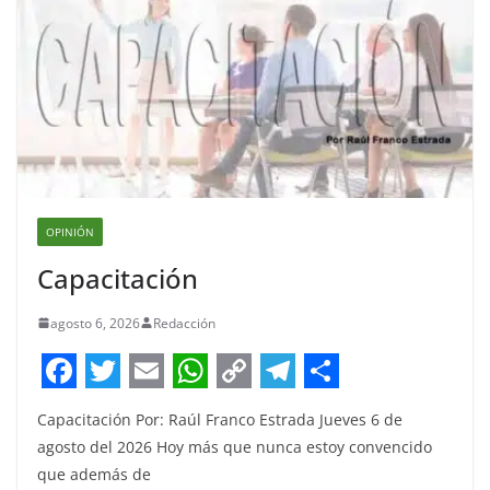
OPINIÓN
Capacitación
agosto 6, 2026
Redacción
F
T
E
W
C
T
S
Capacitación Por: Raúl Franco Estrada Jueves 6 de
a
w
m
h
o
e
h
agosto del 2026 Hoy más que nunca estoy convencido
c
i
a
a
p
l
a
que además de