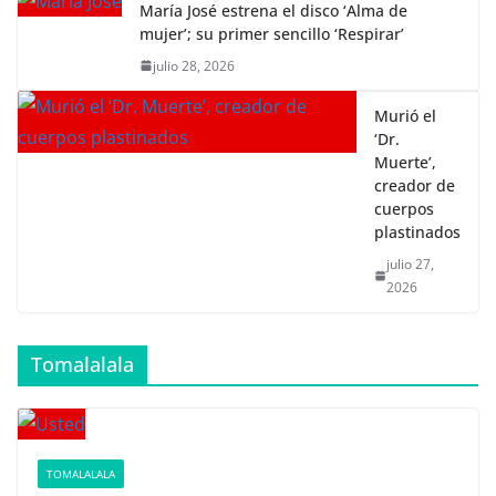
María José estrena el disco ‘Alma de
mujer’; su primer sencillo ‘Respirar’
julio 28, 2026
Murió el
‘Dr.
Muerte’,
creador de
cuerpos
plastinados
julio 27,
2026
Tomalalala
TOMALALALA