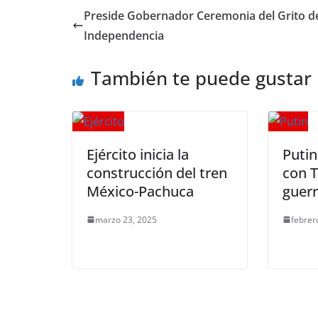
e
er
l
s
y
gr
e
Preside Gobernador Ceremonia del Grito d
b
A
Li
a
Independencia
o
p
n
m
También te puede gustar
o
p
k
k
Ejército inicia la
Putin
construcción del tren
con T
México-Pachuca
guerr
marzo 23, 2025
febrer