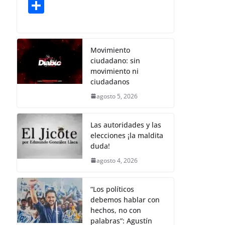
a
w
m
h
o
el
S
k
c
itt
ai
at
p
e
h
e
er
l
s
y
gr
ar
b
A
Li
a
e
Movimiento
ciudadano: sin
o
p
n
m
movimiento ni
o
p
k
ciudadanos
k
agosto 5, 2026
Las autoridades y las
elecciones ¡la maldita
duda!
agosto 4, 2026
“Los políticos
debemos hablar con
hechos, no con
palabras”: Agustín