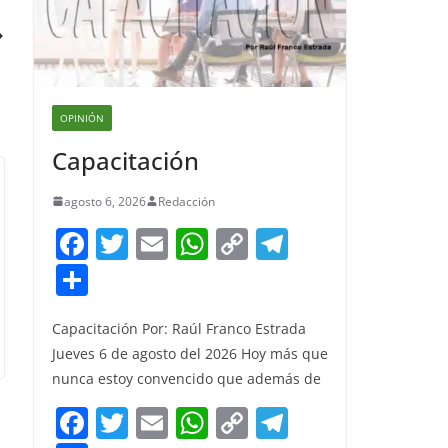
OPINIÓN
Capacitación
agosto 6, 2026
Redacción
F
T
E
W
C
T
a
w
m
h
o
el
S
c
itt
ai
at
p
e
h
e
er
l
s
y
gr
Capacitación Por: Raúl Franco Estrada
ar
Jueves 6 de agosto del 2026 Hoy más que
b
A
Li
a
e
nunca estoy convencido que además de
o
p
n
m
F
T
E
W
C
T
o
p
k