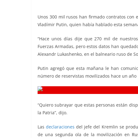
b
A
Li
a
o
p
n
m
Unos 300 mil rusos han firmado contratos con el
o
p
k
Vladímir Putin, quien había hablado esta semana
k
“Hace unos días dije que 270 mil de nuestro
Fuerzas Armadas, pero estos datos han quedado o
Alexandr Lukashenko, en el balneario ruso de So
Putin agregó que esta mañana le han comunica
número de reservistas movilizados hace un año 
“Quiero subrayar que estas personas están dispue
la Patria”, dijo.
Las
declaraciones
del jefe del Kremlin se produ
de una segunda ola de la movilización en Ru