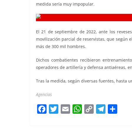
medida sería muy impopular.
El 21 de septiembre de 2022, ante los reveses
movilización parcial de reservistas, que según 
más de 300 mil hombres.
Dichos combatientes recibieron entrenamiento
operadores de artillería y defensa antiaéreas, en
Tras la medida, según diversas fuentes, hasta un 
Agencias
F
T
E
W
C
T
S
a
w
m
h
o
el
h
c
itt
ai
at
p
e
ar