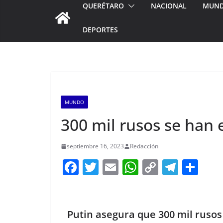
QUERÉTARO
NACIONAL
MUN
DEPORTES
MUNDO
300 mil rusos se han e
septiembre 16, 2023
Redacción
F
T
E
W
C
T
S
a
w
m
h
o
el
h
c
itt
ai
at
p
e
ar
e
er
l
s
y
gr
e
Putin asegura que 300 mil rusos 