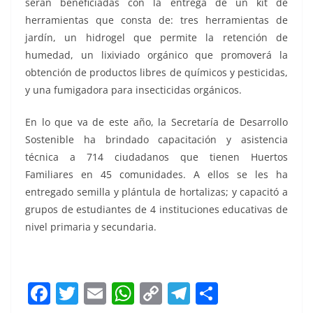
serán beneficiadas con la entrega de un kit de
herramientas que consta de: tres herramientas de
jardín, un hidrogel que permite la retención de
humedad, un lixiviado orgánico que promoverá la
obtención de productos libres de químicos y pesticidas,
y una fumigadora para insecticidas orgánicos.
En lo que va de este año, la Secretaría de Desarrollo
Sostenible ha brindado capacitación y asistencia
técnica a 714 ciudadanos que tienen Huertos
Familiares en 45 comunidades. A ellos se les ha
entregado semilla y plántula de hortalizas; y capacitó a
grupos de estudiantes de 4 instituciones educativas de
nivel primaria y secundaria.
50 familias 50 familias 50 familias
F
T
E
W
C
T
S