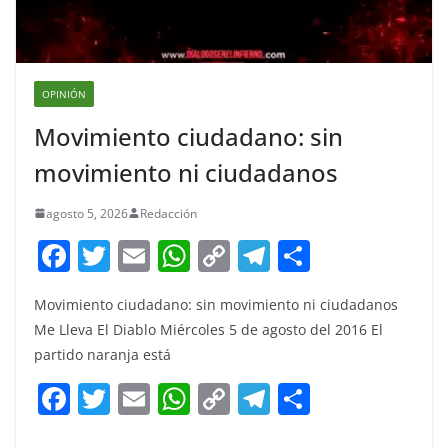
OPINIÓN
Movimiento ciudadano: sin
movimiento ni ciudadanos
agosto 5, 2026
Redacción
F
T
E
W
C
T
S
a
w
m
h
o
el
h
Movimiento ciudadano: sin movimiento ni ciudadanos
c
itt
ai
at
p
e
ar
Me Lleva El Diablo Miércoles 5 de agosto del 2016 El
e
er
l
s
y
gr
e
partido naranja está
b
A
Li
a
F
T
E
W
C
T
S
o
p
n
m
a
w
m
h
o
el
h
o
p
k