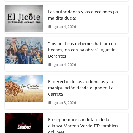
c
itt
ai
at
p
e
ar
k
e
er
l
s
y
gr
e
Las autoridades y las elecciones ¡la
maldita duda!
b
A
Li
a
agosto 4, 2026
o
p
n
m
o
p
k
“Los políticos debemos hablar con
k
hechos, no con palabras”: Agustín
Dorantes.
agosto 4, 2026
El derecho de las audiencias y la
manipulación desde el poder: La
Carreta
agosto 3, 2026
En septiembre candidato de la
alianza Morena-Verde-PT; también
del PAN