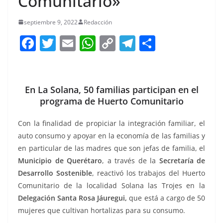
Comunitario»
septiembre 9, 2022
Redacción
F
T
E
W
C
T
S
a
w
m
h
o
el
h
c
itt
ai
at
p
e
ar
e
er
l
s
y
gr
e
En La Solana, 50 familias participan en el
programa de Huerto Comunitario
b
A
Li
a
o
p
n
m
Con la finalidad de propiciar la integración familiar, el
o
p
k
auto consumo y apoyar en la economía de las familias y
en particular de las madres que son jefas de familia, el
k
Municipio de Querétaro
, a través de la
Secretaría de
Desarrollo Sostenible
, reactivó los trabajos del Huerto
Comunitario de la localidad Solana las Trojes en la
Delegación Santa Rosa Jáuregui,
que está a cargo de 50
mujeres que cultivan hortalizas para su consumo.