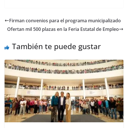
a
w
m
h
o
el
h
c
itt
ai
at
p
e
ar
e
er
l
s
y
gr
e
Firman convenios para el programa municipalizado
b
A
Li
a
Ofertan mil 500 plazas en la Feria Estatal de Empleo
o
p
n
m
o
p
k
También te puede gustar
k