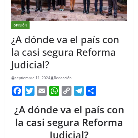
OPINIÓN
¿A dónde va el país con
la casi segura Reforma
Judicial?
septiembre 11, 2024
Redacción
F
T
E
W
C
T
S
a
w
m
h
o
el
h
¿A dónde va el país con
c
itt
ai
at
p
e
ar
e
er
l
s
y
gr
e
la casi segura Reforma
b
A
Li
a
Judicial?