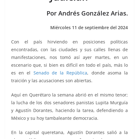
o
p
n
m
o
p
k
Por Andrés González Arias.
k
Miércoles 11 de septiembre del 2024
Con el país hirviendo en posiciones políticas
encontradas, con las ciudades y sus calles llenas de
manifestaciones, nos tomó así ayer martes, en un
escenario que, si bien es difícil en todo el país, más lo
es en el
Senado de la República
, donde asoma la
traición y las acusaciones son abiertas.
Aquí en Querétaro la semana abrió en el mismo tenor;
la lucha de los dos senadores panistas Lupita Murguía
y Agustín Dorantes, haciendo la tarea, defendiendo a
México y su hoy tambaleante democracia.
En la capital queretana, Agustín Dorantes salió a la