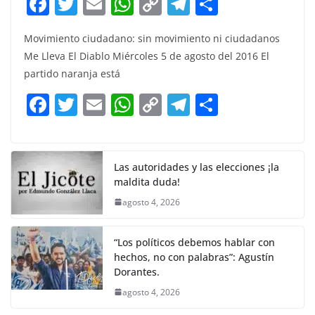
F
T
E
W
C
T
S
a
w
m
h
o
el
h
Movimiento ciudadano: sin movimiento ni ciudadanos
c
itt
ai
at
p
e
ar
Me Lleva El Diablo Miércoles 5 de agosto del 2016 El
e
er
l
s
y
gr
e
partido naranja está
b
A
Li
a
F
T
E
W
C
T
S
o
p
n
m
a
w
m
h
o
el
h
o
p
k
c
itt
ai
at
p
e
ar
k
e
er
l
s
y
gr
e
Las autoridades y las elecciones ¡la
maldita duda!
b
A
Li
a
agosto 4, 2026
o
p
n
m
o
p
k
“Los políticos debemos hablar con
k
hechos, no con palabras”: Agustín
Dorantes.
agosto 4, 2026