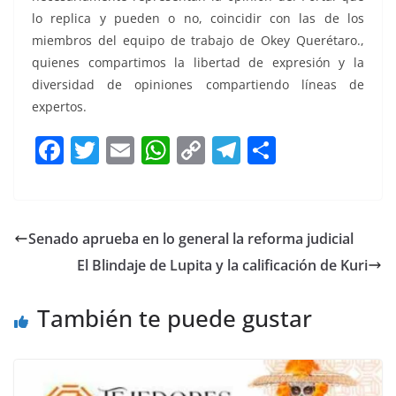
lo replica y pueden o no, coincidir con las de los
miembros del equipo de trabajo de Okey Querétaro.,
quienes compartimos la libertad de expresión y la
diversidad de opiniones compartiendo líneas de
expertos.
F
T
E
W
C
T
S
a
w
m
h
o
el
h
c
itt
ai
at
p
e
ar
e
er
l
s
y
gr
e
Senado aprueba en lo general la reforma judicial
b
A
Li
a
El Blindaje de Lupita y la calificación de Kuri
o
p
n
m
o
p
k
También te puede gustar
k