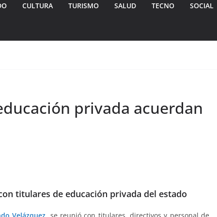
DO
CULTURA
TURISMO
SALUD
TECNO
SOCIAL
 educación privada acuerdan
n titulares de educación privada del estado
ndo Velázquez
, se reunió con titulares, directivos y personal de