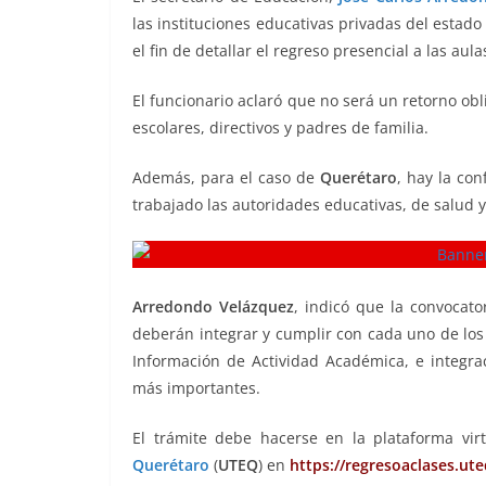
b
A
Li
a
las instituciones educativas privadas del estado
el fin de detallar el regreso presencial a las au
o
p
n
m
o
p
k
El funcionario aclaró que no será un retorno ob
k
escolares, directivos y padres de familia.
Además, para el caso de
Querétaro
, hay la co
trabajado las autoridades educativas, de salud 
Arredondo Velázquez
, indicó que la convocator
deberán integrar y cumplir con cada uno de los 
Información de Actividad Académica, e integra
más importantes.
El trámite debe hacerse en la plataforma vi
Querétaro
(
UTEQ
) en
https://regresoaclases.ut