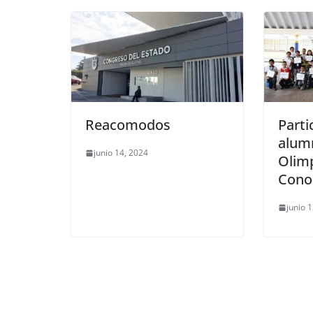
k
Reacomodos
Parti
alum
junio 14, 2024
Olimp
Conoc
junio 