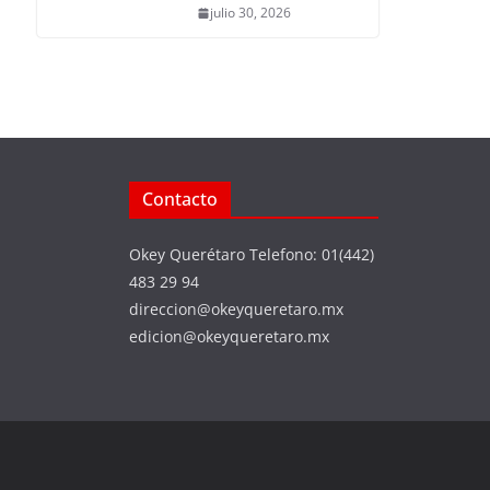
julio 30, 2026
Contacto
Okey Querétaro Telefono: 01(442)
483 29 94
direccion@okeyqueretaro.mx
edicion@okeyqueretaro.mx