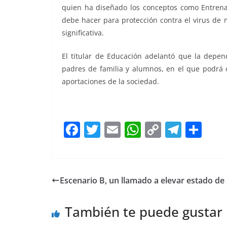
quien ha diseñado los conceptos como Entrena
debe hacer para protección contra el virus de 
significativa.
El titular de Educación adelantó que la depen
padres de familia y alumnos, en el que podrá co
aportaciones de la sociedad.
F
T
E
W
C
T
S
a
w
m
h
o
el
h
c
itt
ai
at
p
e
ar
e
er
l
s
y
gr
e
Escenario B, un llamado a elevar estado de 
b
A
Li
a
o
p
n
m
También te puede gustar
o
p
k