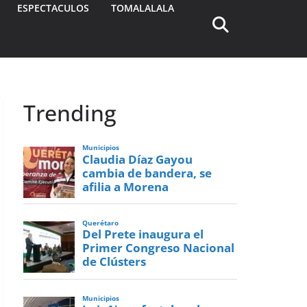
ESPECTACULOS
TOMALALALA
Trending
Municipios
Claudia Díaz Gayou
cambia de bandera, se
afilia a Morena
Querétaro
Del Prete inaugura el
Primer Congreso Nacional
de Clústers
Municipios