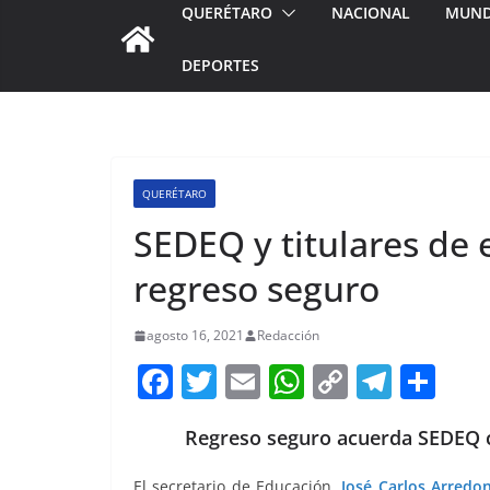
QUERÉTARO
NACIONAL
MUN
DEPORTES
QUERÉTARO
SEDEQ y titulares de
regreso seguro
agosto 16, 2021
Redacción
F
T
E
W
C
T
S
a
w
m
h
o
el
h
Regreso seguro acuerda SEDEQ co
c
itt
ai
at
p
e
ar
e
er
l
s
y
gr
e
El secretario de Educación,
José Carlos Arredo