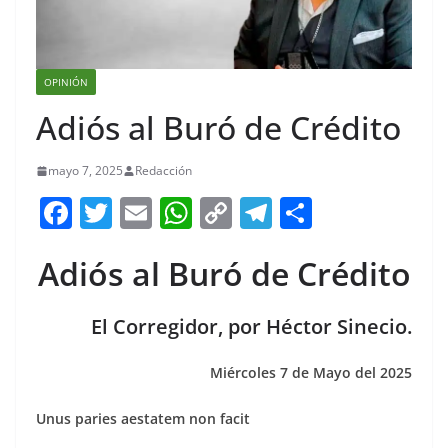
OPINIÓN
Adiós al Buró de Crédito
mayo 7, 2025
Redacción
F
T
E
W
C
T
S
a
w
m
h
o
el
h
Adiós al Buró de Crédito
c
itt
ai
at
p
e
ar
e
er
l
s
y
gr
e
El Corregidor, por Héctor Sinecio.
b
A
Li
a
o
p
n
m
Miércoles 7 de Mayo del 2025
o
p
k
Unus paries aestatem non facit
k