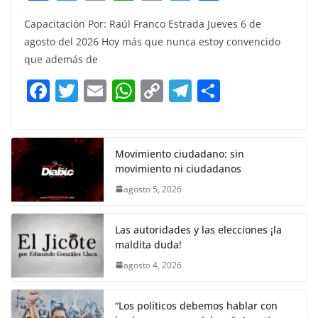
a
w
m
h
o
el
h
Capacitación Por: Raúl Franco Estrada Jueves 6 de
c
itt
ai
at
p
e
ar
agosto del 2026 Hoy más que nunca estoy convencido
e
er
l
s
y
gr
e
que además de
b
A
Li
a
F
T
E
W
C
T
S
o
p
n
m
a
w
m
h
o
el
h
o
p
k
c
itt
ai
at
p
e
ar
k
e
er
l
s
y
gr
e
Movimiento ciudadano: sin
movimiento ni ciudadanos
b
A
Li
a
agosto 5, 2026
o
p
n
m
o
p
k
Las autoridades y las elecciones ¡la
k
maldita duda!
agosto 4, 2026
“Los políticos debemos hablar con