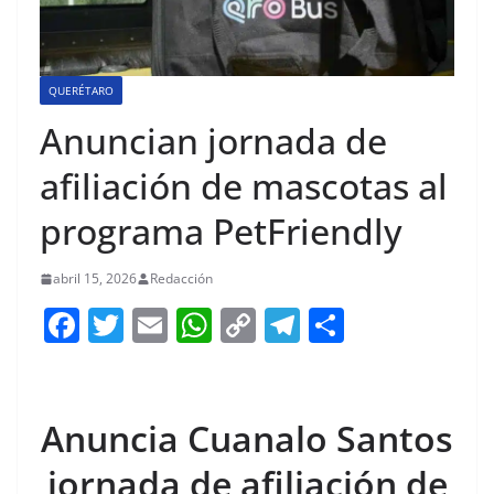
QUERÉTARO
Anuncian jornada de
afiliación de mascotas al
programa PetFriendly
abril 15, 2026
Redacción
F
T
E
W
C
T
S
a
w
m
h
o
el
h
c
itt
ai
at
p
e
ar
e
er
l
s
y
gr
e
Anuncia Cuanalo Santos
b
A
Li
a
jornada de afiliación de