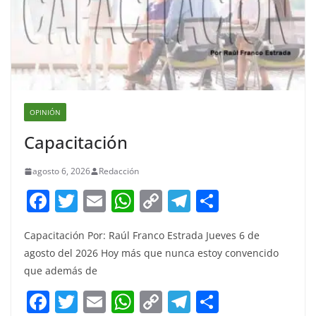
OPINIÓN
Capacitación
agosto 6, 2026
Redacción
F
T
E
W
C
T
S
a
w
m
h
o
el
h
Capacitación Por: Raúl Franco Estrada Jueves 6 de
c
itt
ai
at
p
e
ar
agosto del 2026 Hoy más que nunca estoy convencido
e
er
l
s
y
gr
e
que además de
b
A
Li
a
F
T
E
W
C
T
S
o
p
n
m