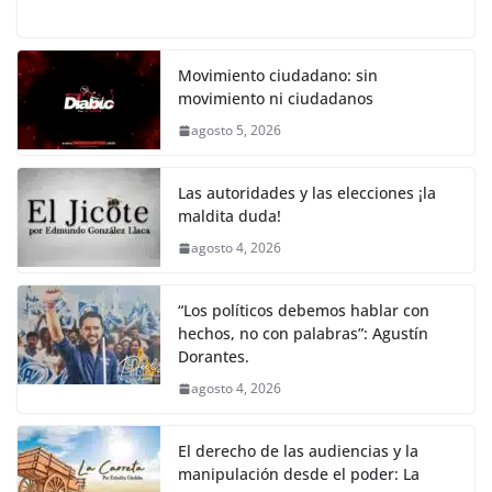
a
w
m
h
o
el
h
o
p
k
c
itt
ai
at
p
e
ar
k
e
er
l
s
y
gr
e
Movimiento ciudadano: sin
movimiento ni ciudadanos
b
A
Li
a
agosto 5, 2026
o
p
n
m
o
p
k
Las autoridades y las elecciones ¡la
k
maldita duda!
agosto 4, 2026
“Los políticos debemos hablar con
hechos, no con palabras”: Agustín
Dorantes.
agosto 4, 2026
El derecho de las audiencias y la
manipulación desde el poder: La