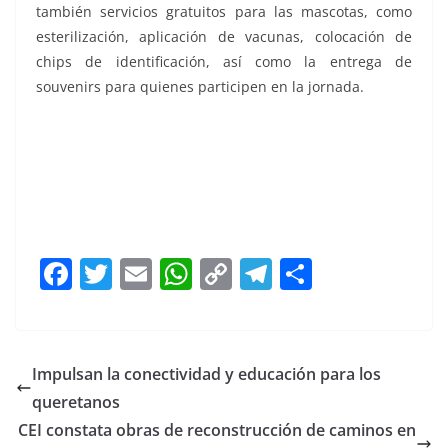
también servicios gratuitos para las mascotas, como
esterilización, aplicación de vacunas, colocación de
chips de identificación, así como la entrega de
souvenirs para quienes participen en la jornada.
F
T
E
W
C
T
S
a
w
m
h
o
el
h
c
itt
ai
at
p
e
ar
e
er
l
s
y
gr
e
Impulsan la conectividad y educación para los
b
A
Li
a
queretanos
o
p
n
m
CEI constata obras de reconstrucción de caminos en