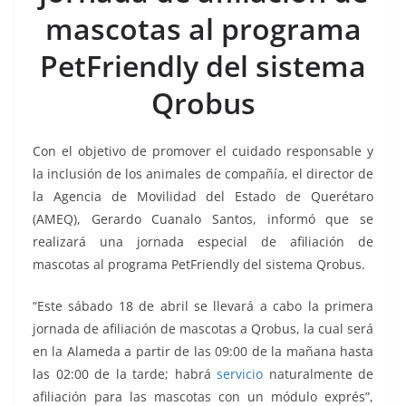
o
p
n
m
mascotas al programa
o
p
k
k
PetFriendly del sistema
Qrobus
Con el objetivo de promover el cuidado responsable y
la inclusión de los animales de compañía, el director de
la Agencia de Movilidad del Estado de Querétaro
(AMEQ), Gerardo Cuanalo Santos, informó que se
realizará una jornada especial de afiliación de
mascotas al programa PetFriendly del sistema Qrobus.
“Este sábado 18 de abril se llevará a cabo la primera
jornada de afiliación de mascotas a Qrobus, la cual será
en la Alameda a partir de las 09:00 de la mañana hasta
las 02:00 de la tarde; habrá
servicio
naturalmente de
afiliación para las mascotas con un módulo exprés”,