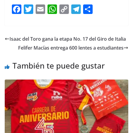
F
T
E
W
C
T
S
a
w
m
h
o
el
h
c
itt
ai
at
p
e
ar
e
er
l
s
y
gr
e
Isaac del Toro gana la etapa No. 17 del Giro de Italia
b
A
Li
a
Felifer Macías entrega 600 lentes a estudiantes
o
p
n
m
o
p
k
También te puede gustar
k