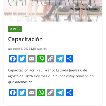
OPINIÓN
Capacitación
agosto 6, 2026
Redacción
F
T
E
W
C
T
S
a
w
m
h
o
el
h
Capacitación Por: Raúl Franco Estrada Jueves 6 de
c
itt
ai
at
p
e
ar
agosto del 2026 Hoy más que nunca estoy convencido
e
er
l
s
y
gr
e
que además de
b
A
Li
a
F
T
E
W
C
T
S
o
p
n
m
a
w
m
h
o
el
h
o
p
k