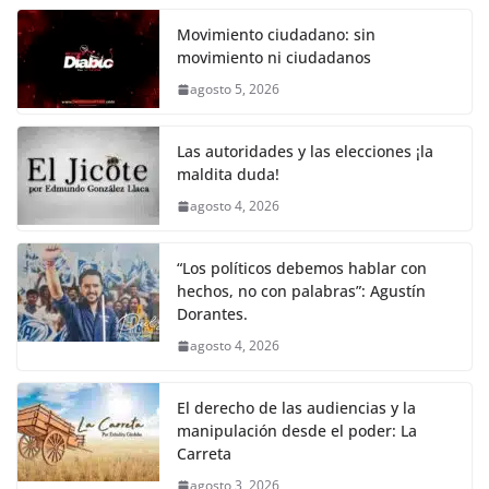
c
itt
ai
at
p
e
ar
k
e
er
l
s
y
gr
e
Movimiento ciudadano: sin
movimiento ni ciudadanos
b
A
Li
a
agosto 5, 2026
o
p
n
m
o
p
k
Las autoridades y las elecciones ¡la
k
maldita duda!
agosto 4, 2026
“Los políticos debemos hablar con
hechos, no con palabras”: Agustín
Dorantes.
agosto 4, 2026
El derecho de las audiencias y la
manipulación desde el poder: La
Carreta
agosto 3, 2026