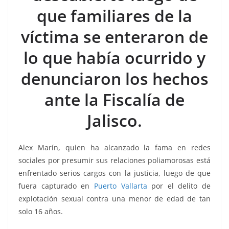
b
A
Li
a
que familiares de la
o
p
n
m
víctima se enteraron de
o
p
k
k
lo que había ocurrido y
denunciaron los hechos
ante la Fiscalía de
Jalisco.
Alex Marín, quien ha alcanzado la fama en redes
sociales por presumir sus relaciones poliamorosas está
enfrentado serios cargos con la justicia, luego de que
fuera capturado en
Puerto Vallarta
por el delito de
explotación sexual contra una menor de edad de tan
solo 16 años.