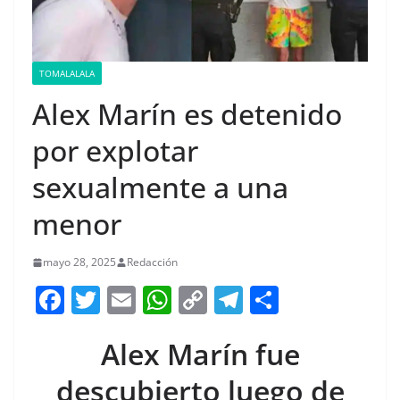
TOMALALALA
Alex Marín es detenido
por explotar
sexualmente a una
menor
mayo 28, 2025
Redacción
F
T
E
W
C
T
S
a
w
m
h
o
el
h
Alex Marín fue
c
itt
ai
at
p
e
ar
e
er
l
s
y
gr
e
descubierto luego de