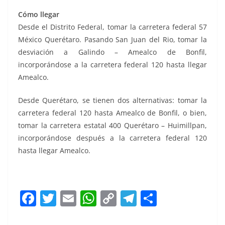
Cómo llegar
Desde el Distrito Federal, tomar la carretera federal 57
México Querétaro. Pasando San Juan del Rio, tomar la
desviación a Galindo – Amealco de Bonfil,
incorporándose a la carretera federal 120 hasta llegar
Amealco.
Desde Querétaro, se tienen dos alternativas: tomar la
carretera federal 120 hasta Amealco de Bonfil, o bien,
tomar la carretera estatal 400 Querétaro – Huimillpan,
incorporándose después a la carretera federal 120
hasta llegar Amealco.
Bonfil, Bonfil, Bonfil, Bonfil, Bonfil, Bonfil
F
T
E
W
C
T
S
a
w
m
h
o
el
h