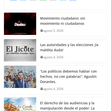
o
p
n
m
a
w
m
h
o
el
h
o
p
k
c
itt
ai
at
p
e
ar
k
e
er
l
s
y
gr
e
Movimiento ciudadano: sin
movimiento ni ciudadanos
b
A
Li
a
agosto 5, 2026
o
p
n
m
o
p
k
Las autoridades y las elecciones ¡la
k
maldita duda!
agosto 4, 2026
“Los políticos debemos hablar con
hechos, no con palabras”: Agustín
Dorantes.
agosto 4, 2026
El derecho de las audiencias y la
manipulación desde el poder: La