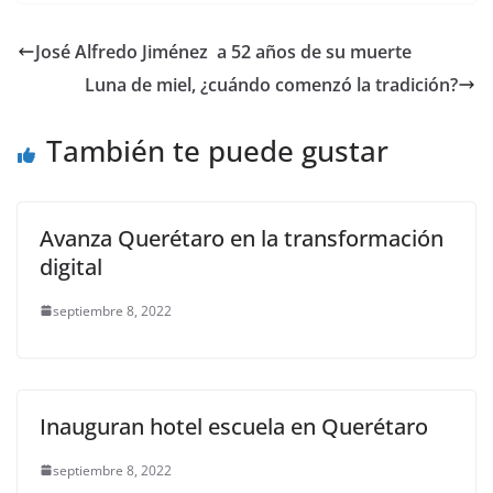
c
itt
ai
at
p
e
ar
e
er
l
s
y
gr
e
José Alfredo Jiménez a 52 años de su muerte
b
A
Li
a
Luna de miel, ¿cuándo comenzó la tradición?
o
p
n
m
o
p
k
También te puede gustar
k
Avanza Querétaro en la transformación
digital
septiembre 8, 2022
Inauguran hotel escuela en Querétaro
septiembre 8, 2022