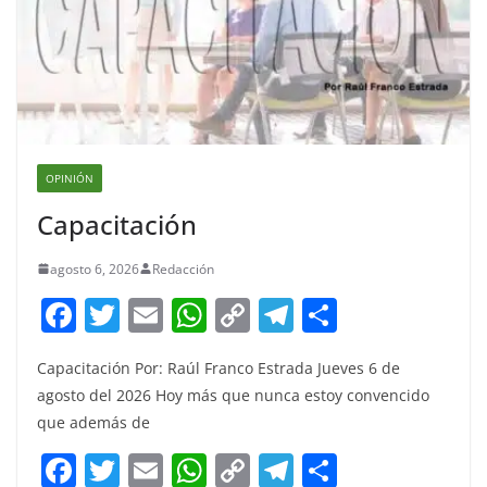
OPINIÓN
Capacitación
agosto 6, 2026
Redacción
F
T
E
W
C
T
S
a
w
m
h
o
el
h
Capacitación Por: Raúl Franco Estrada Jueves 6 de
c
itt
ai
at
p
e
ar
agosto del 2026 Hoy más que nunca estoy convencido
e
er
l
s
y
gr
e
que además de
b
A
Li
a
F
T
E
W
C
T
S