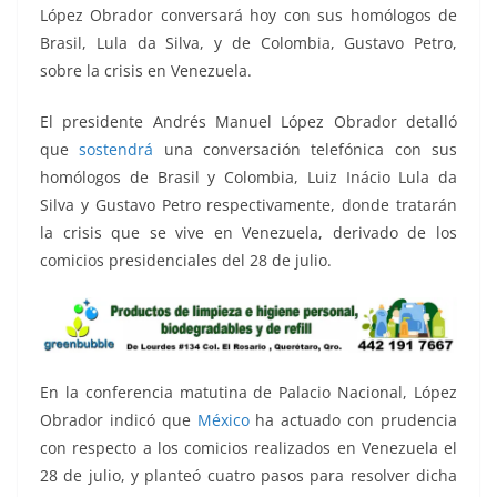
o
p
n
m
López Obrador conversará hoy con sus homólogos de
o
p
k
Brasil, Lula da Silva, y de Colombia, Gustavo Petro,
k
sobre la crisis en Venezuela.
El presidente Andrés Manuel López Obrador detalló
que
sostendrá
una conversación telefónica con sus
homólogos de Brasil y Colombia, Luiz Inácio Lula da
Silva y Gustavo Petro respectivamente, donde tratarán
la crisis que se vive en Venezuela, derivado de los
comicios presidenciales del 28 de julio.
En la conferencia matutina de Palacio Nacional, López
Obrador indicó que
México
ha actuado con prudencia
con respecto a los comicios realizados en Venezuela el
28 de julio, y planteó cuatro pasos para resolver dicha