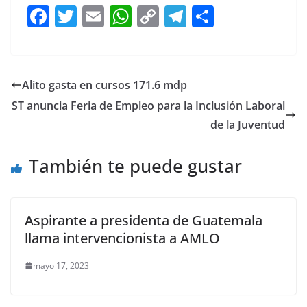
F
T
E
W
C
T
S
a
w
m
h
o
el
h
c
itt
ai
at
p
e
ar
e
er
l
s
y
gr
e
Alito gasta en cursos 171.6 mdp
b
A
Li
a
ST anuncia Feria de Empleo para la Inclusión Laboral
o
p
n
m
de la Juventud
o
p
k
También te puede gustar
k
Aspirante a presidenta de Guatemala
llama intervencionista a AMLO
mayo 17, 2023