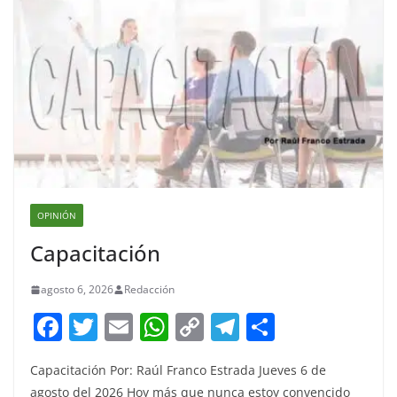
OPINIÓN
Capacitación
agosto 6, 2026
Redacción
F
T
E
W
C
T
S
a
w
m
h
o
el
h
Capacitación Por: Raúl Franco Estrada Jueves 6 de
c
itt
ai
at
p
e
ar
agosto del 2026 Hoy más que nunca estoy convencido