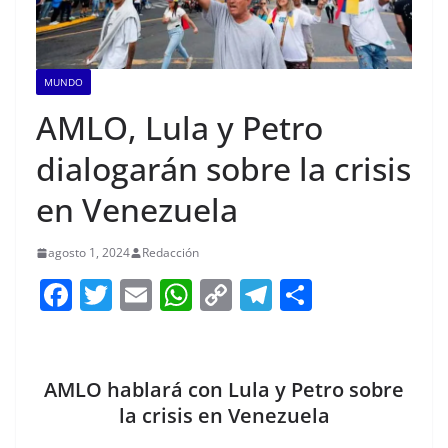
MUNDO
AMLO, Lula y Petro
dialogarán sobre la crisis
en Venezuela
agosto 1, 2024
Redacción
F
T
E
W
C
T
S
a
w
m
h
o
el
h
c
itt
ai
at
p
e
ar
e
er
l
s
y
gr
e
AMLO hablará con Lula y Petro sobre
b
A
Li
a
la crisis en Venezuela