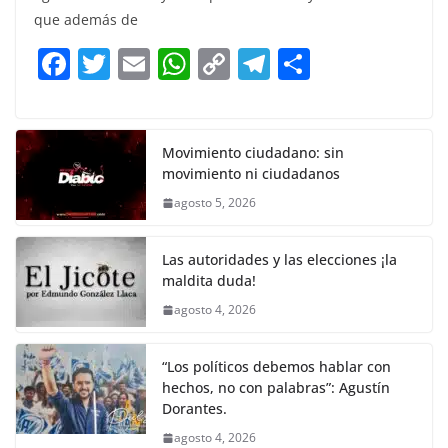
e
er
l
s
y
gr
e
que además de
b
A
Li
a
F
T
E
W
C
T
S
o
p
n
m
a
w
m
h
o
el
h
o
p
k
c
itt
ai
at
p
e
ar
k
e
er
l
s
y
gr
e
Movimiento ciudadano: sin
movimiento ni ciudadanos
b
A
Li
a
agosto 5, 2026
o
p
n
m
o
p
k
Las autoridades y las elecciones ¡la
k
maldita duda!
agosto 4, 2026
“Los políticos debemos hablar con
hechos, no con palabras”: Agustín
Dorantes.
agosto 4, 2026