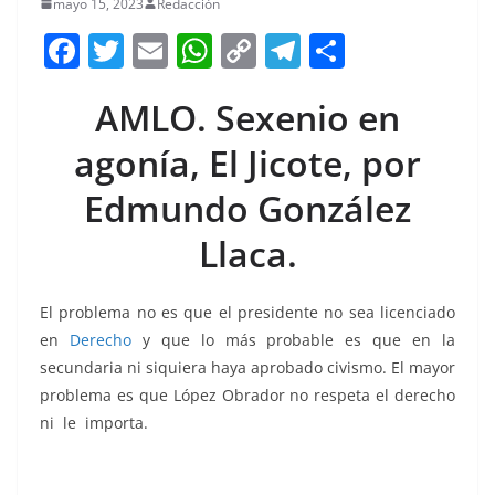
mayo 15, 2023
Redacción
F
T
E
W
C
T
S
a
w
m
h
o
el
h
AMLO. Sexenio en
c
itt
ai
at
p
e
ar
e
er
l
s
y
gr
e
agonía, El Jicote, por
b
A
Li
a
Edmundo González
o
p
n
m
Llaca.
o
p
k
k
El problema no es que el presidente no sea licenciado
en
Derecho
y que lo más probable es que en la
secundaria ni siquiera haya aprobado civismo. El mayor
problema es que López Obrador no respeta el derecho
ni le importa.
Sexenio , Sexenio , Sexenio , Sexenio
,Sexenio ,Sexenio