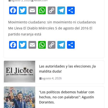
agosto 5, 2026
Redacción
F
T
E
W
C
T
S
a
w
m
h
o
el
h
Movimiento ciudadano: sin movimiento ni ciudadanos
c
itt
ai
at
p
e
ar
Me Lleva El Diablo Miércoles 5 de agosto del 2016 El
e
er
l
s
y
gr
e
partido naranja está
b
A
Li
a
F
T
E
W
C
T
S
o
p
n
m
a
w
m
h
o
el
h
o
p
k
c
itt
ai
at
p
e
ar
k
e
er
l
s
y
gr
e
Las autoridades y las elecciones ¡la
maldita duda!
b
A
Li
a
agosto 4, 2026
o
p
n
m
o
p
k
“Los políticos debemos hablar con
k
hechos, no con palabras”: Agustín
Dorantes.