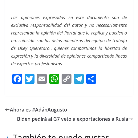
Las opiniones expresadas en este documento son de
exclusiva responsabilidad del autor y no necesariamente
representan la opinión del Portal que lo replica y pueden o
no, coincidir con las delos miembros del equipo de trabajo
de Okey Querétaro., quienes compartimos la libertad de
expresión y la diversidad de opiniones compartiendo líneas
de expertos profesionistas.
F
T
E
W
C
T
S
a
w
m
h
o
el
h
c
itt
ai
at
p
e
ar
e
er
l
s
y
gr
e
Ahora es #AdánAugusto
b
A
Li
a
Biden pedirá al G7 veto a exportaciones a Rusia
o
p
n
m
o
p
k
También te puede gustar