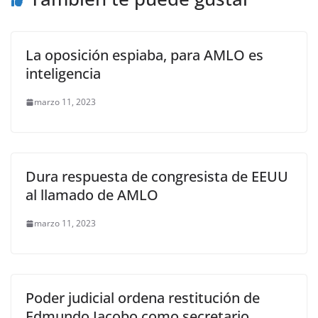
k
La oposición espiaba, para AMLO es
inteligencia
marzo 11, 2023
Dura respuesta de congresista de EEUU
al llamado de AMLO
marzo 11, 2023
Poder judicial ordena restitución de
Edmundo Jacobo como secretario