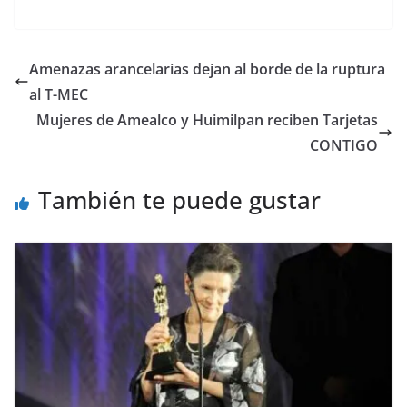
a
w
m
h
o
el
h
c
itt
ai
at
p
e
ar
e
er
l
s
y
gr
e
Amenazas arancelarias dejan al borde de la ruptura
b
A
Li
a
al T-MEC
o
p
n
m
Mujeres de Amealco y Huimilpan reciben Tarjetas
o
p
k
CONTIGO
k
También te puede gustar