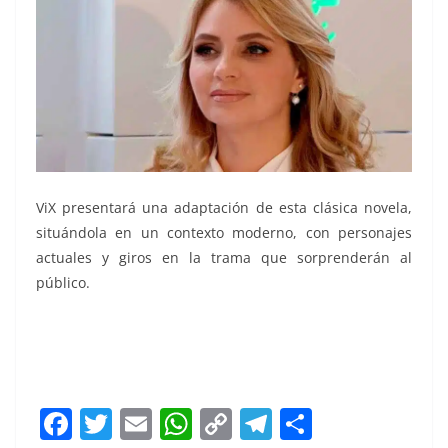
ViX presentará una adaptación de esta clásica novela,
situándola en un contexto moderno, con personajes
actuales y giros en la trama que sorprenderán al
público.
F
T
E
W
C
T
S