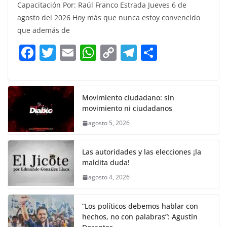
Capacitación Por: Raúl Franco Estrada Jueves 6 de
c
itt
ai
at
p
e
ar
agosto del 2026 Hoy más que nunca estoy convencido
e
er
l
s
y
gr
e
que además de
b
A
Li
a
F
T
E
W
C
T
S
o
p
n
m
a
w
m
h
o
el
h
o
p
k
c
itt
ai
at
p
e
ar
k
e
er
l
s
y
gr
e
Movimiento ciudadano: sin
movimiento ni ciudadanos
b
A
Li
a
agosto 5, 2026
o
p
n
m
o
p
k
Las autoridades y las elecciones ¡la
k
maldita duda!
agosto 4, 2026
“Los políticos debemos hablar con
hechos, no con palabras”: Agustín