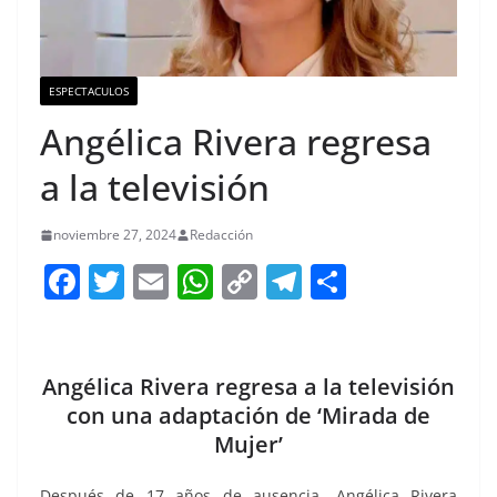
ESPECTACULOS
Angélica Rivera regresa
a la televisión
noviembre 27, 2024
Redacción
F
T
E
W
C
T
S
a
w
m
h
o
el
h
c
itt
ai
at
p
e
ar
e
er
l
s
y
gr
e
Angélica Rivera regresa a la televisión
b
A
Li
a
con una adaptación de ‘Mirada de
Mujer’
o
p
n
m
o
p
k
Después de 17 años de ausencia, Angélica Rivera