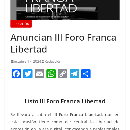
EDUCACIÓN
Anuncian III Foro Franca
Libertad
octubre 17, 2024
Redacción
F
T
E
W
C
T
S
a
w
m
h
o
el
h
c
itt
ai
at
p
e
ar
e
er
l
s
y
gr
e
Listo III Foro Franca Libertad
b
A
Li
a
Se llevará a cabo el
III Foro Franca Libertad
, que en
o
p
n
m
esta ocasión tiene como eje central la libertad de
o
p
k
expresión en la era digital, convocando a profesionales