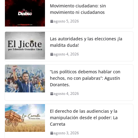
k
e
er
l
s
y
gr
e
Movimiento ciudadano: sin
movimiento ni ciudadanos
b
A
Li
a
agosto 5, 2026
o
p
n
m
o
p
k
Las autoridades y las elecciones ¡la
k
maldita duda!
agosto 4, 2026
“Los políticos debemos hablar con
hechos, no con palabras”: Agustín
Dorantes.
agosto 4, 2026
El derecho de las audiencias y la
manipulación desde el poder: La
Carreta
agosto 3, 2026