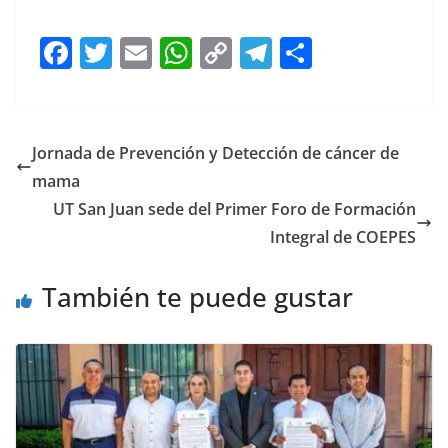
III Foro III Foro III Foro
F
T
E
W
C
T
S
a
w
m
h
o
el
h
c
itt
ai
at
p
e
ar
e
er
l
s
y
gr
e
Jornada de Prevención y Detección de cáncer de
b
A
Li
a
mama
o
p
n
m
UT San Juan sede del Primer Foro de Formación
o
p
k
Integral de COEPES
k
También te puede gustar