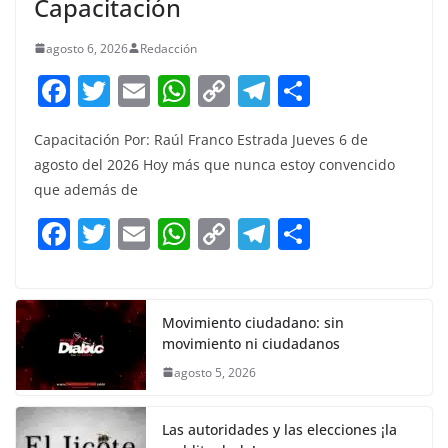
Capacitación
agosto 6, 2026
Redacción
F
T
E
W
C
T
S
a
w
m
h
o
el
h
Capacitación Por: Raúl Franco Estrada Jueves 6 de
c
itt
ai
at
p
e
ar
agosto del 2026 Hoy más que nunca estoy convencido
e
er
l
s
y
gr
e
que además de
b
A
Li
a
F
T
E
W
C
T
S
o
p
n
m
a
w
m
h
o
el
h
o
p
k
c
itt
ai
at
p
e
ar
k
e
er
l
s
y
gr
e
Movimiento ciudadano: sin
movimiento ni ciudadanos
b
A
Li
a
agosto 5, 2026
o
p
n
m
o
p
k
Las autoridades y las elecciones ¡la