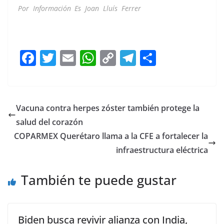
Por Información Es Joan Lluís Ferrer
árbol Frankenstein
árbol Frankenstein árbol Frankenstein árbol Frankenstein
árbol Frankenstein árbol Frankenstein
F
T
E
W
C
T
S
a
w
m
h
o
el
h
c
itt
ai
at
p
e
ar
e
er
l
s
y
gr
e
Vacuna contra herpes zóster también protege la
b
A
Li
a
salud del corazón
o
p
n
m
COPARMEX Querétaro llama a la CFE a fortalecer la
o
p
k
infraestructura eléctrica
k
También te puede gustar
Biden busca revivir alianza con India,