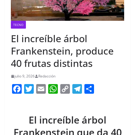
TECNO
El increíble árbol
Frankenstein, produce
40 frutas distintas
julio 9, 2026
Redacción
F
T
E
W
C
T
S
a
w
m
h
o
el
h
c
itt
ai
at
p
e
ar
e
er
l
s
y
gr
e
El increíble árbol
b
A
Li
a
Frankenstein que da 40