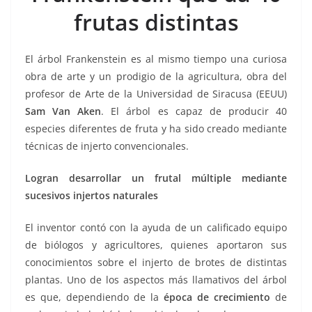
o
p
n
m
frutas distintas
o
p
k
k
El árbol Frankenstein es al mismo tiempo una curiosa
obra de arte y un prodigio de la agricultura, obra del
profesor de Arte de la Universidad de Siracusa (EEUU)
Sam Van Aken
. El árbol es capaz de producir 40
especies diferentes de fruta y ha sido creado mediante
técnicas de injerto convencionales.
Logran desarrollar un frutal múltiple mediante
sucesivos injertos naturales
El inventor contó con la ayuda de un calificado equipo
de biólogos y agricultores, quienes aportaron sus
conocimientos sobre el injerto de brotes de distintas
plantas. Uno de los aspectos más llamativos del árbol
es que, dependiendo de la
época de crecimiento
de