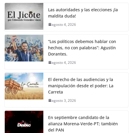
o
p
k
Las autoridades y las elecciones ¡la
k
maldita duda!
agosto 4, 2026
“Los políticos debemos hablar con
hechos, no con palabras”: Agustín
Dorantes.
agosto 4, 2026
El derecho de las audiencias y la
manipulación desde el poder: La
Carreta
agosto 3, 2026
En septiembre candidato de la
alianza Morena-Verde-PT; también
del PAN