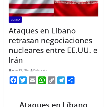
MUNDO
Ataques en Líbano
retrasan negociaciones
nucleares entre EE.UU. e
Irán
junio 19, 2026
Redacción
F
T
E
W
C
T
S
a
w
m
h
o
el
h
c
itt
ai
at
p
e
ar
e
er
l
s
y
gr
e
Ataques en Líbano