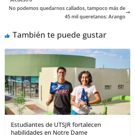
o
p
n
m
No podemos quedarnos callados, tampoco más de
o
p
k
45 mil queretanos: Arango
k
También te puede gustar
Estudiantes de UTSJR fortalecen
habilidades en Notre Dame