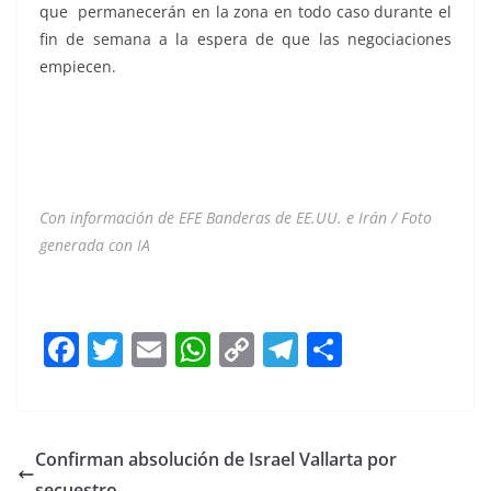
que permanecerán en la zona en todo caso durante el
fin de semana a la espera de que las negociaciones
empiecen.
Con información de EFE Banderas de EE.UU. e Irán / Foto
generada con IA
Ataques Ataques Ataques Ataques
F
T
E
W
C
T
S
a
w
m
h
o
el
h
c
itt
ai
at
p
e
ar
e
er
l
s
y
gr
e
Confirman absolución de Israel Vallarta por
b
A
Li
a
secuestro