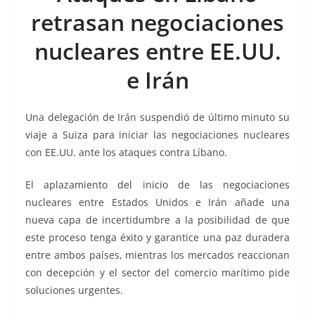
b
A
Li
a
retrasan negociaciones
o
p
n
m
nucleares entre EE.UU.
o
p
k
k
e Irán
Una delegación de Irán suspendió de último minuto su
viaje a Suiza para iniciar las negociaciones nucleares
con EE.UU. ante los ataques contra Líbano.
El aplazamiento del inicio de las negociaciones
nucleares entre Estados Unidos e Irán añade una
nueva capa de incertidumbre a la posibilidad de que
este proceso tenga éxito y garantice una paz duradera
entre ambos países, mientras los mercados reaccionan
con decepción y el sector del comercio marítimo pide
soluciones urgentes.