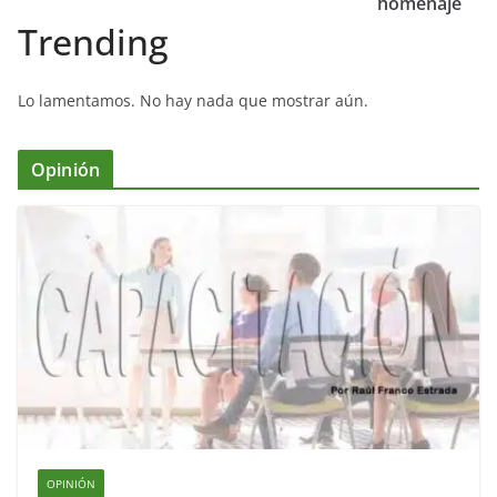
o
p
k
homenaje
Trending
k
Lo lamentamos. No hay nada que mostrar aún.
Opinión
OPINIÓN