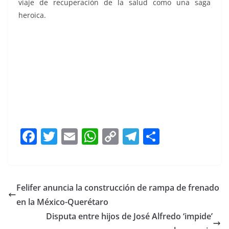
viaje de recuperación de la salud como una saga
heroica.
Autoridades Autoridades Autoridades Autoridades
Autoridades Autoridades Autoridades Autoridades
Autoridades Autoridades Autoridades
F
T
E
W
C
T
S
a
w
m
h
o
el
h
c
itt
ai
at
p
e
ar
e
er
l
s
y
gr
e
Felifer anuncia la construcción de rampa de frenado
b
A
Li
a
en la México-Querétaro
o
p
n
m
Disputa entre hijos de José Alfredo ‘impide’