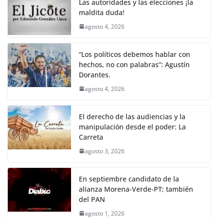
o
p
k
Las autoridades y las elecciones ¡la
k
maldita duda!
agosto 4, 2026
“Los políticos debemos hablar con
hechos, no con palabras”: Agustín
Dorantes.
agosto 4, 2026
El derecho de las audiencias y la
manipulación desde el poder: La
Carreta
agosto 3, 2026
En septiembre candidato de la
alianza Morena-Verde-PT; también
del PAN
agosto 1, 2026