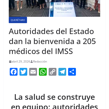
QUERÉTARO
Autoridades del Estado
dan la bienvenida a 205
médicos del IMSS
abril 29, 2026
Redacción
F
T
E
W
C
T
S
a
w
m
h
o
el
h
c
itt
ai
at
p
e
ar
e
er
l
s
y
gr
e
La salud se construye
b
A
Li
a
en equipo: autoridades