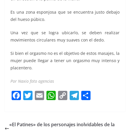
Es una zona esponjosa que se encuentra justo debajo
del hueso púbico.
Una vez que se logra ubicarlo, se deben realizar
movimientos circulares muy suaves con el dedo.
Si bien el orgasmo no es el objetivo de estos masajes, la
mujer puede llegar a tener un orgasmo muy intenso y
placentero.
Por Naxio foto agencias
F
T
E
W
C
T
S
a
w
m
h
o
el
h
c
itt
ai
at
p
e
ar
e
er
l
s
y
gr
e
«El Patines» de los personajes inolvidables de la