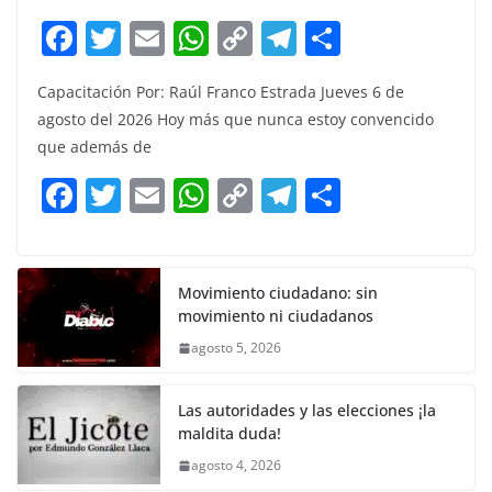
F
T
E
W
C
T
S
a
w
m
h
o
el
h
Capacitación Por: Raúl Franco Estrada Jueves 6 de
c
itt
ai
at
p
e
ar
agosto del 2026 Hoy más que nunca estoy convencido
e
er
l
s
y
gr
e
que además de
b
A
Li
a
F
T
E
W
C
T
S
o
p
n
m
a
w
m
h
o
el
h
o
p
k
c
itt
ai
at
p
e
ar
k
e
er
l
s
y
gr
e
Movimiento ciudadano: sin
movimiento ni ciudadanos
b
A
Li
a
agosto 5, 2026
o
p
n
m
o
p
k
Las autoridades y las elecciones ¡la
k
maldita duda!
agosto 4, 2026