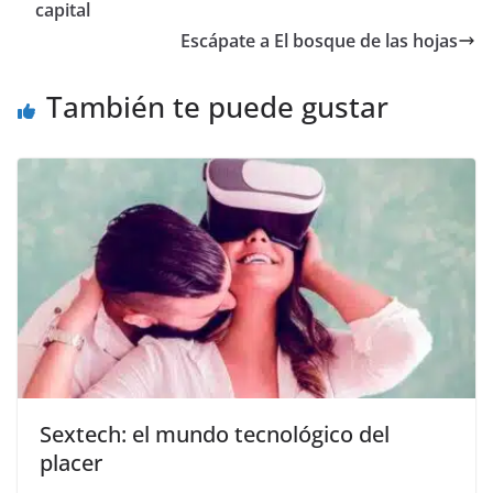
b
A
Li
a
capital
o
p
n
m
Escápate a El bosque de las hojas
o
p
k
También te puede gustar
k
Sextech: el mundo tecnológico del
placer