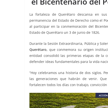
el Bicentenario del 
o
p
n
m
o
p
k
La fortaleza de Querétaro descansa en sus 
k
permanencia del Estado de Derecho como el Pode
al participar en la conmemoración del Bicenten
Estado de Querétaro un 3 de junio de 1826.
Durante la Sesión Extraordinaria, Pública y Sol
Querétaro,
que conmemora su origen institucio
entidad consolidó las primeras etapas de la co
defender ideas fundamentales para la vida naci
“Hoy celebramos una historia de dos siglos. 
las generaciones que habrán de venir. Que
fortalecen todos los días con trabajo, convicción 