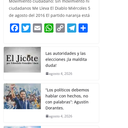
Movimiento ciudadano: sin movimiento ni
c
itt
ai
at
p
e
ar
ciudadanos Me Lleva El Diablo Miércoles 5
e
er
l
s
y
gr
e
de agosto del 2016 El partido naranja está
b
A
Li
a
F
T
E
W
C
T
S
o
p
n
m
a
w
m
h
o
el
h
o
p
k
c
itt
ai
at
p
e
ar
k
e
er
l
s
y
gr
e
Las autoridades y las
elecciones ¡la maldita
b
A
Li
a
duda!
o
p
n
m
agosto 4, 2026
o
p
k
k
“Los políticos debemos
hablar con hechos, no
con palabras”: Agustín
Dorantes.
agosto 4, 2026