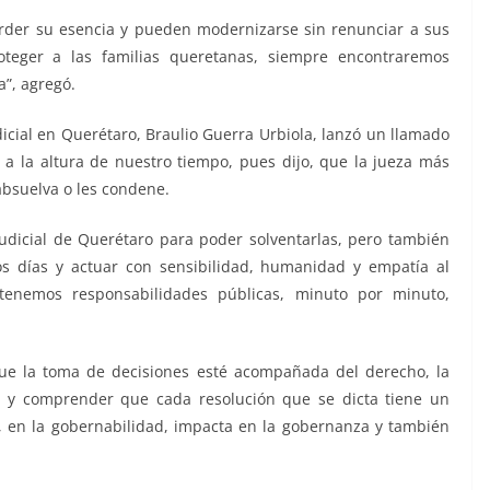
erder su esencia y pueden modernizarse sin renunciar a sus
roteger a las familias queretanas, siempre encontraremos
a”, agregó.
dicial en Querétaro, Braulio Guerra Urbiola, lanzó un llamado
r a la altura de nuestro tiempo, pues dijo, que la jueza más
 absuelva o les condene.
udicial de Querétaro para poder solventarlas, pero también
s días y actuar con sensibilidad, humanidad y empatía al
enemos responsabilidades públicas, minuto por minuto,
que la toma de decisiones esté acompañada del derecho, la
s, y comprender que cada resolución que se dicta tiene un
al, en la gobernabilidad, impacta en la gobernanza y también