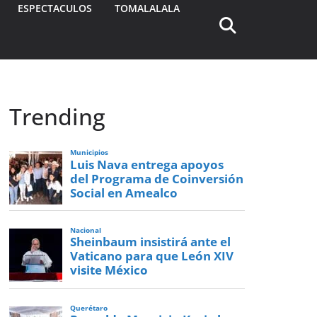
ESPECTACULOS
TOMALALALA
Trending
Municipios
Luis Nava entrega apoyos
del Programa de Coinversión
Social en Amealco
Nacional
Sheinbaum insistirá ante el
Vaticano para que León XIV
visite México
Querétaro