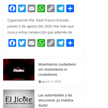
F
T
E
W
C
T
S
a
w
m
h
o
el
h
Capacitación Por: Raúl Franco Estrada
c
itt
ai
at
p
e
ar
Jueves 6 de agosto del 2026 Hoy más que
e
er
l
s
y
gr
e
nunca estoy convencido que además de
b
A
Li
a
F
T
E
W
C
T
S
o
p
n
m
a
w
m
h
o
el
h
o
p
k
c
itt
ai
at
p
e
ar
k
e
er
l
s
y
gr
e
Movimiento ciudadano:
sin movimiento ni
b
A
Li
a
ciudadanos
o
p
n
m
agosto 5, 2026
o
p
k
k
Las autoridades y las
elecciones ¡la maldita
duda!