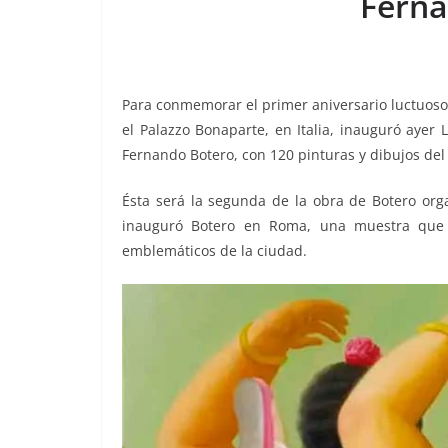
Ferna
o
p
n
m
o
p
k
k
Para conmemorar el primer aniversario luctuoso 
el Palazzo Bonaparte, en Italia, inauguró ayer
Fernando Botero, con 120 pinturas y dibujos del
Ésta será la segunda de la obra de Botero org
inauguró Botero en Roma, una muestra que 
emblemáticos de la ciudad.