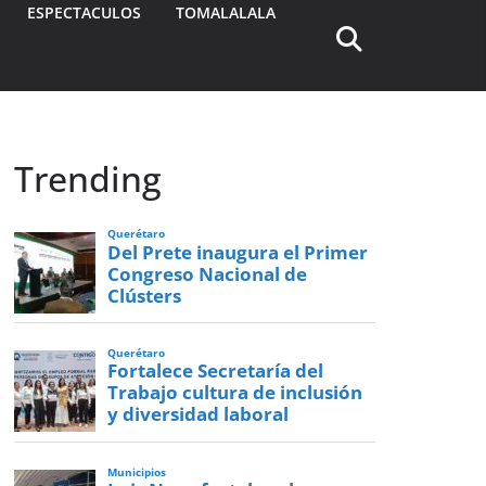
ESPECTACULOS
TOMALALALA
Trending
Querétaro
Del Prete inaugura el Primer
Congreso Nacional de
Clústers
Querétaro
Fortalece Secretaría del
Trabajo cultura de inclusión
y diversidad laboral
Municipios