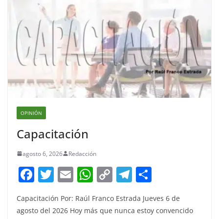
OPINIÓN
Capacitación
agosto 6, 2026
Redacción
F
T
E
W
C
T
S
a
w
m
h
o
el
h
Capacitación Por: Raúl Franco Estrada Jueves 6 de
c
itt
ai
at
p
e
ar
agosto del 2026 Hoy más que nunca estoy convencido