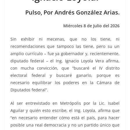
o
p
n
m
o
p
k
Pulso, Por Andrés González Arias.
k
Miércoles 8 de Julio del 2026
Sin exhibir ni mecenas, que no los tiene, ni
recomendaciones que tampoco las tiene, pero su un
amplio currículo – fue ya gobernador y, recientemente,
diputado federal – el Ing. Ignacio Loyola Vera afirma,
con mucha convicción, que “buscaré el IV distrito
electoral federal y buscaré ganarlo, porque es
necesario equilibrar los poderes en la Cámara de
Diputados federal”.
Al ser entrevistado en Metrópolis por la Lic. Isabel
Aguilar y quién esto escribe, el Ing. Loyola, afirma que
“en necesario entender cómo está el país, para hacer
posible una real democracia y no un partido único que