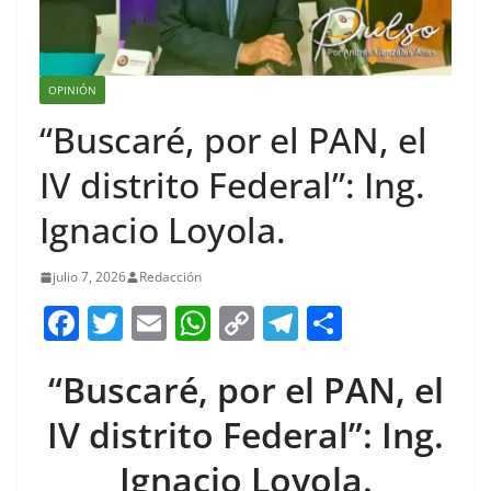
OPINIÓN
“Buscaré, por el PAN, el
IV distrito Federal”: Ing.
Ignacio Loyola.
julio 7, 2026
Redacción
F
T
E
W
C
T
S
a
w
m
h
o
el
h
“Buscaré, por el PAN, el
c
itt
ai
at
p
e
ar
e
er
l
s
y
gr
e
IV distrito Federal”: Ing.
b
A
Li
a
Ignacio Loyola.