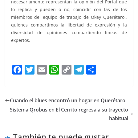
necesariamente representan la opinión del Portal que
lo replica y pueden o no, coincidir con las de los
miembros del equipo de trabajo de Okey Querétaro.,
quienes compartimos la libertad de expresión y la
diversidad de opiniones compartiendo líneas de
expertos.
el IV, el IV, el IV, el IV, el IV, el IV,
F
T
E
W
C
T
S
a
w
m
h
o
el
h
c
itt
ai
at
p
e
ar
e
er
l
s
y
gr
e
Cuando el blues encontró un hogar en Querétaro
b
A
Li
a
Sistema Qrobus en El Cerrito regresa a su trayecto
o
p
n
m
habitual
o
p
k
También te puede gustar