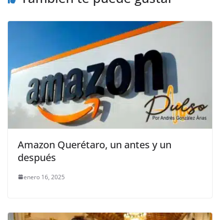
k
Amazon Querétaro, un antes y un
después
enero 16, 2025