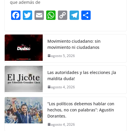
e
er
l
s
y
gr
e
que además de
b
A
Li
a
F
T
E
W
C
T
S
o
p
n
m
a
w
m
h
o
el
h
o
p
k
c
itt
ai
at
p
e
ar
k
e
er
l
s
y
gr
e
Movimiento ciudadano: sin
movimiento ni ciudadanos
b
A
Li
a
agosto 5, 2026
o
p
n
m
o
p
k
Las autoridades y las elecciones ¡la
k
maldita duda!
agosto 4, 2026
“Los políticos debemos hablar con
hechos, no con palabras”: Agustín
Dorantes.
agosto 4, 2026