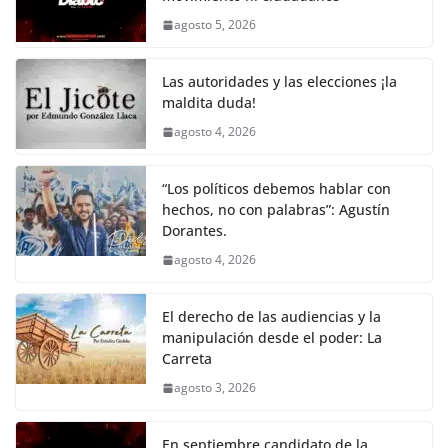
b
A
Li
a
agosto 5, 2026
o
p
n
m
o
p
k
Las autoridades y las elecciones ¡la
k
maldita duda!
agosto 4, 2026
“Los políticos debemos hablar con
hechos, no con palabras”: Agustín
Dorantes.
agosto 4, 2026
El derecho de las audiencias y la
manipulación desde el poder: La
Carreta
agosto 3, 2026
En septiembre candidato de la