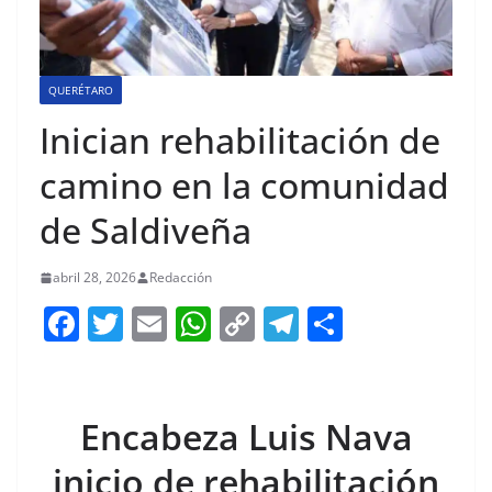
QUERÉTARO
Inician rehabilitación de
camino en la comunidad
de Saldiveña
abril 28, 2026
Redacción
F
T
E
W
C
T
S
a
w
m
h
o
el
h
c
itt
ai
at
p
e
ar
e
er
l
s
y
gr
e
Encabeza Luis Nava
b
A
Li
a
inicio de rehabilitación