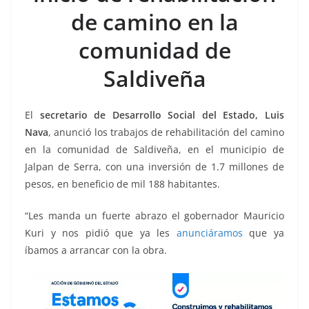
o
p
n
m
de camino en la
o
p
k
k
comunidad de
Saldiveña
El
secretario de Desarrollo Social del Estado, Luis
Nava
, anunció los trabajos de rehabilitación del camino
en la comunidad de Saldiveña, en el municipio de
Jalpan de Serra, con una inversión de 1.7 millones de
pesos, en beneficio de mil 188 habitantes.
“Les manda un fuerte abrazo el gobernador Mauricio
Kuri y nos pidió que ya les
anunciáramos
que ya
íbamos a arrancar con la obra.