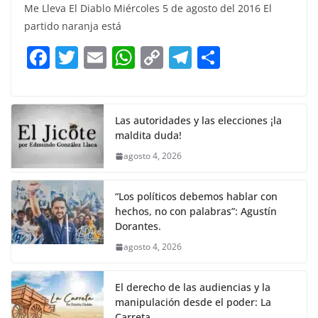
c
itt
ai
at
p
e
ar
Me Lleva El Diablo Miércoles 5 de agosto del 2016 El
e
er
l
s
y
gr
e
partido naranja está
b
A
Li
a
F
T
E
W
C
T
S
o
p
n
m
a
w
m
h
o
el
h
o
p
k
c
itt
ai
at
p
e
ar
k
e
er
l
s
y
gr
e
Las autoridades y las elecciones ¡la
maldita duda!
b
A
Li
a
agosto 4, 2026
o
p
n
m
o
p
k
“Los políticos debemos hablar con
k
hechos, no con palabras”: Agustín
Dorantes.
agosto 4, 2026
El derecho de las audiencias y la
manipulación desde el poder: La
Carreta