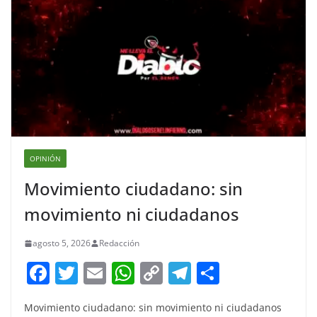
OPINIÓN
Movimiento ciudadano: sin
movimiento ni ciudadanos
agosto 5, 2026
Redacción
F
T
E
W
C
T
S
a
w
m
h
o
el
h
Movimiento ciudadano: sin movimiento ni ciudadanos