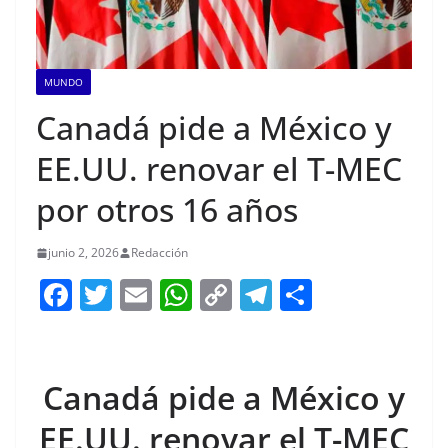
MUNDO
Canadá pide a México y
EE.UU. renovar el T-MEC
por otros 16 años
junio 2, 2026
Redacción
F
T
E
W
C
T
S
a
w
m
h
o
el
h
c
itt
ai
at
p
e
ar
e
er
l
s
y
gr
e
Canadá pide a México y
b
A
Li
a
EE.UU. renovar el T-MEC