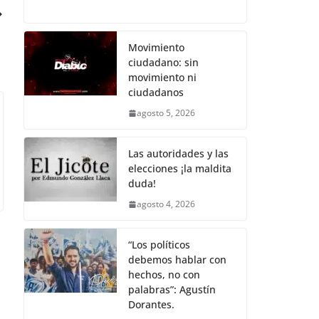
c
itt
ai
at
p
e
h
e
er
l
s
y
gr
ar
b
A
Li
a
e
Movimiento
ciudadano: sin
o
p
n
m
movimiento ni
o
p
k
ciudadanos
k
agosto 5, 2026
Las autoridades y las
elecciones ¡la maldita
duda!
agosto 4, 2026
“Los políticos
debemos hablar con
hechos, no con
palabras”: Agustín
Dorantes.