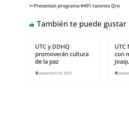
e
er
l
s
y
gr
e
Presentan programa #491 razones Qro
b
A
Li
a
o
p
n
m
También te puede gustar
o
p
k
k
UTC y DDHQ
UTC 
promoverán cultura
con m
de la paz
Joaqu
septiembre 20, 2022
septie