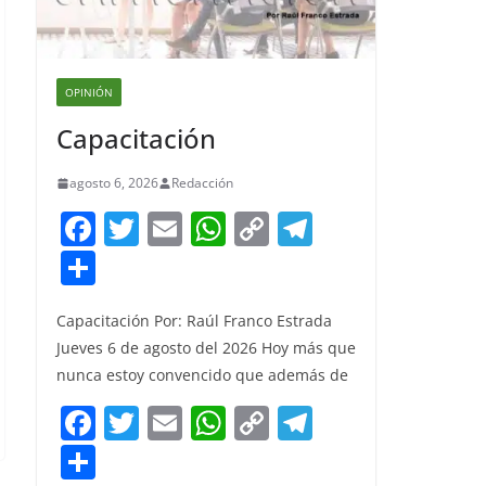
OPINIÓN
Capacitación
agosto 6, 2026
Redacción
F
T
E
W
C
T
a
w
m
h
o
el
S
c
itt
ai
at
p
e
h
e
er
l
s
y
gr
Capacitación Por: Raúl Franco Estrada
ar
Jueves 6 de agosto del 2026 Hoy más que
b
A
Li
a
e
nunca estoy convencido que además de
o
p
n
m
F
T
E
W
C
T
o
p
k
a
w
m
h
o
el
S
k