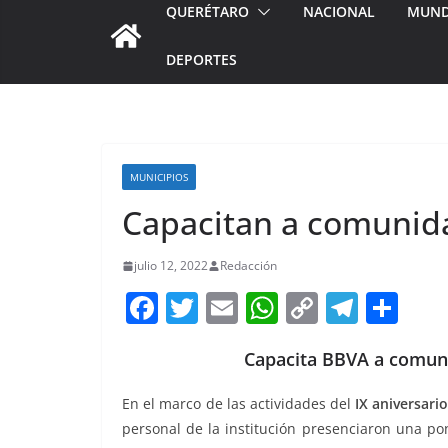
QUERÉTARO
NACIONAL
MUN
DEPORTES
MUNICIPIOS
Capacitan a comunid
julio 12, 2022
Redacción
F
T
E
W
C
T
S
a
w
m
h
o
el
h
Capacita BBVA a comuni
c
itt
ai
at
p
e
ar
e
er
l
s
y
gr
e
En el marco de las actividades del
IX aniversari
b
A
Li
a
personal de la institución presenciaron una p