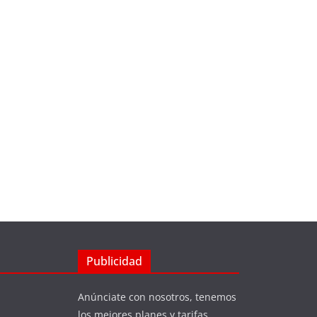
Publicidad
Anúnciate con nosotros, tenemos
los mejores planes y tarifas