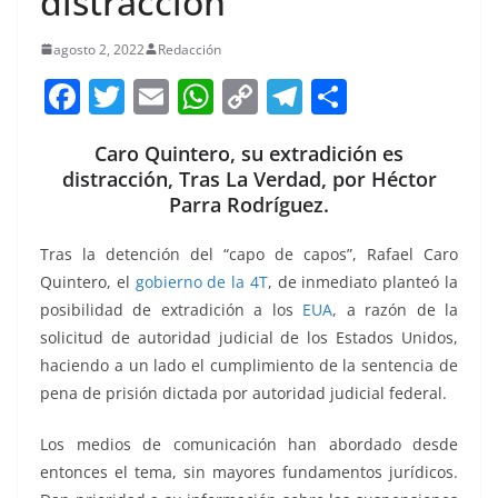
distracción
agosto 2, 2022
Redacción
F
T
E
W
C
T
S
a
w
m
h
o
el
h
Caro Quintero, su extradición es
c
itt
ai
at
p
e
ar
distracción, Tras La Verdad, por Héctor
e
er
l
s
y
gr
e
Parra Rodríguez.
b
A
Li
a
Tras la detención del “capo de capos”, Rafael Caro
o
p
n
m
Quintero, el
gobierno de la 4T
, de inmediato planteó la
o
p
k
posibilidad de extradición a los
EUA
, a razón de la
k
solicitud de autoridad judicial de los Estados Unidos,
haciendo a un lado el cumplimiento de la sentencia de
pena de prisión dictada por autoridad judicial federal.
Los medios de comunicación han abordado desde
entonces el tema, sin mayores fundamentos jurídicos.