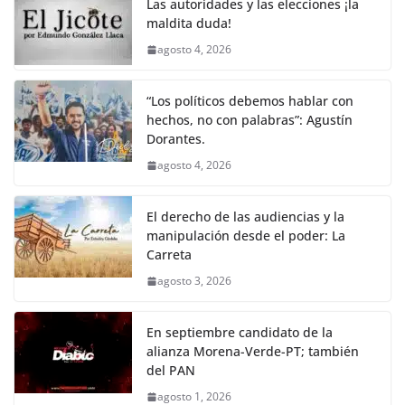
o
p
k
Las autoridades y las elecciones ¡la
k
maldita duda!
agosto 4, 2026
“Los políticos debemos hablar con
hechos, no con palabras”: Agustín
Dorantes.
agosto 4, 2026
El derecho de las audiencias y la
manipulación desde el poder: La
Carreta
agosto 3, 2026
En septiembre candidato de la
alianza Morena-Verde-PT; también
del PAN
agosto 1, 2026