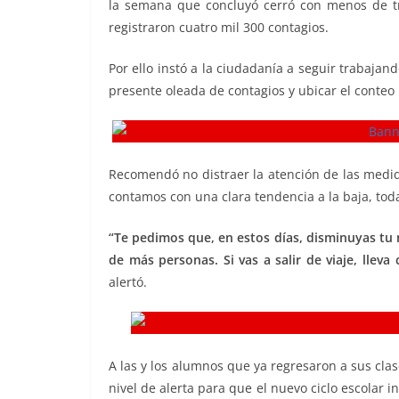
la semana que concluyó cerró con menos de tr
o
p
n
m
registraron cuatro mil 300 contagios.
o
p
k
k
Por ello instó a la ciudadanía a seguir trabaja
presente oleada de contagios y ubicar el conteo 
Recomendó no distraer la atención de las medi
contamos con una clara tendencia a la baja, tod
“Te pedimos que, en estos días, disminuyas tu 
de más personas. Si vas a salir de viaje, lleva
alertó.
A las y los alumnos que ya regresaron a sus clase
nivel de alerta para que el nuevo ciclo escolar i