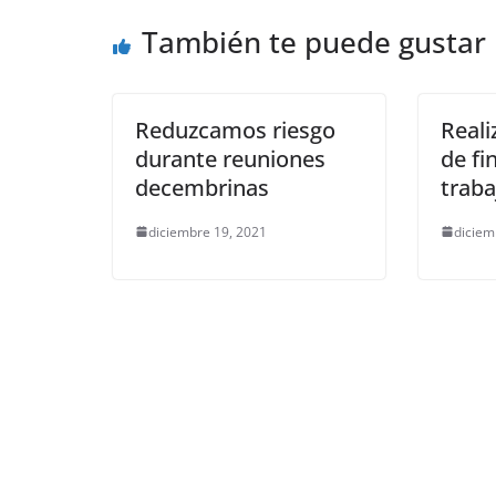
o
p
n
m
También te puede gustar
o
p
k
k
Reduzcamos riesgo
Reali
durante reuniones
de fi
decembrinas
traba
diciembre 19, 2021
diciem