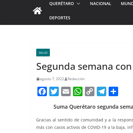
QUERÉTARO
NACIONAL
MUN
DEPORTES
SALUD
Segunda semana con c
agosto 7, 2022
Redacción
F
T
E
W
C
T
S
a
w
m
h
o
el
h
Suma Querétaro segunda semana
c
itt
ai
at
p
e
ar
e
er
l
s
y
gr
e
Gracias al sentido de comunidad y a la respons
b
A
Li
a
más con casos activos de COVID-19 a la baja, in