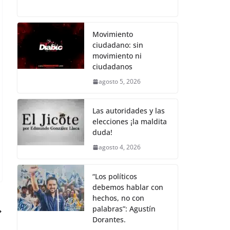
c
itt
ai
at
p
e
h
e
er
l
s
y
gr
ar
b
A
Li
a
e
Movimiento
ciudadano: sin
o
p
n
m
movimiento ni
o
p
k
ciudadanos
k
agosto 5, 2026
Las autoridades y las
elecciones ¡la maldita
duda!
agosto 4, 2026
“Los políticos
debemos hablar con
hechos, no con
palabras”: Agustín
Dorantes.