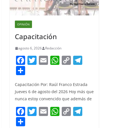
OPINIÓN
Capacitación
agosto 6, 2026
Redacción
F
T
E
W
C
T
a
w
m
h
o
el
S
c
itt
ai
at
p
e
h
e
er
l
s
y
gr
Capacitación Por: Raúl Franco Estrada
ar
Jueves 6 de agosto del 2026 Hoy más que
b
A
Li
a
e
nunca estoy convencido que además de
o
p
n
m
F
T
E
W
C
T
o
p
k
a
w
m
h
o
el
S
k