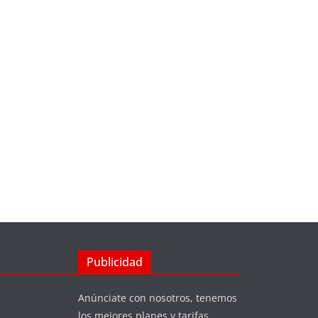
Publicidad
Anúnciate con nosotros, tenemos
los mejores planes y tarifas