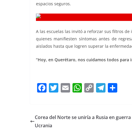
espacios seguros.
A las escuelas las invitó a reforzar sus filtros d
quienes manifiesten síntomas antes de regres
aislados hasta que logren superar la enfermeda
“Hoy, en Querétaro, nos cuidamos todos para ir
F
T
E
W
C
T
S
a
w
m
h
o
el
h
c
itt
ai
at
p
e
ar
e
er
l
s
y
gr
e
Corea del Norte se uniría a Rusia en guerra
b
A
Li
a
Ucrania