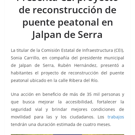
b
A
Li
a
de reconstrucción de
o
p
n
m
puente peatonal en
o
p
k
k
Jalpan de Serra
La titular de la Comisión Estatal de Infraestructura (CEI),
Sonia Carrillo, en compañía del presidente municipal
de Jalpan de Serra, Rubén Hernández, presentó a
habitantes el proyecto de reconstrucción del puente
peatonal ubicado en la calle Ribera del Río.
Una acción en beneficio de más de 35 mil personas y
que busca mejorar la accesibilidad, fortalecer la
seguridad vial y brindar mejores condiciones de
movilidad para las y los ciudadanos. Los
trabajos
tendrán una duración estimada de cuatro meses.