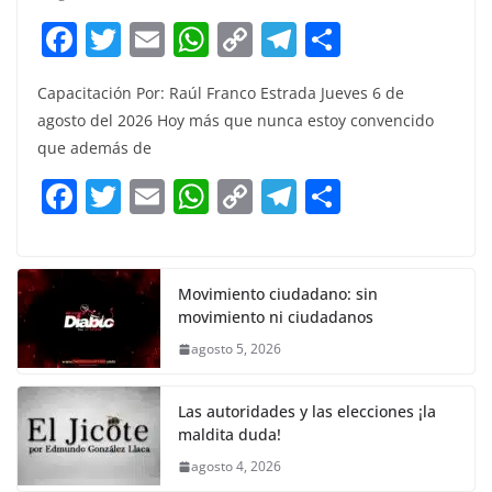
F
T
E
W
C
T
S
a
w
m
h
o
el
h
Capacitación Por: Raúl Franco Estrada Jueves 6 de
c
itt
ai
at
p
e
ar
agosto del 2026 Hoy más que nunca estoy convencido
e
er
l
s
y
gr
e
que además de
b
A
Li
a
F
T
E
W
C
T
S
o
p
n
m
a
w
m
h
o
el
h
o
p
k
c
itt
ai
at
p
e
ar
k
e
er
l
s
y
gr
e
Movimiento ciudadano: sin
movimiento ni ciudadanos
b
A
Li
a
agosto 5, 2026
o
p
n
m
o
p
k
Las autoridades y las elecciones ¡la
k
maldita duda!
agosto 4, 2026