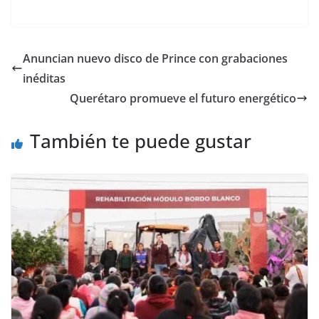
a
w
m
h
o
el
h
c
itt
ai
at
p
e
ar
e
er
l
s
y
gr
e
Anuncian nuevo disco de Prince con grabaciones
b
A
Li
a
inéditas
o
p
n
m
Querétaro promueve el futuro energético
o
p
k
También te puede gustar
k