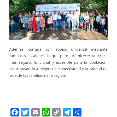
Además, contará con acceso universal mediante
rampas y escalones, lo que permitirá ofrecer un cruce
más seguro, funcional y accesible para la población,
contribuyendo a mejorar la conectividad y la calidad de
vida de las familias de la región.
F
T
E
W
C
T
S