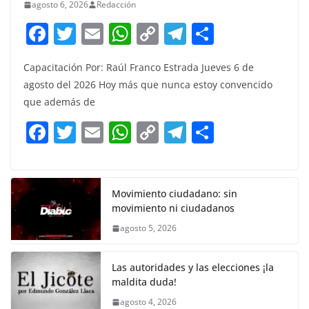
agosto 6, 2026
Redacción
F
T
E
W
C
T
S
a
w
m
h
o
el
h
Capacitación Por: Raúl Franco Estrada Jueves 6 de
c
itt
ai
at
p
e
ar
agosto del 2026 Hoy más que nunca estoy convencido
e
er
l
s
y
gr
e
que además de
b
A
Li
a
F
T
E
W
C
T
S
o
p
n
m
a
w
m
h
o
el
h
o
p
k
c
itt
ai
at
p
e
ar
k
e
er
l
s
y
gr
e
Movimiento ciudadano: sin
movimiento ni ciudadanos
b
A
Li
a
agosto 5, 2026
o
p
n
m
o
p
k
Las autoridades y las elecciones ¡la
k
maldita duda!
agosto 4, 2026