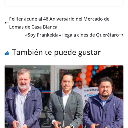
c
itt
ai
at
p
e
ar
e
er
l
s
y
gr
e
Felifer acude al 46 Aniversario del Mercado de
b
A
Li
a
Lomas de Casa Blanca
o
p
n
m
«Soy Frankelda» llega a cines de Querétaro
o
p
k
También te puede gustar
k