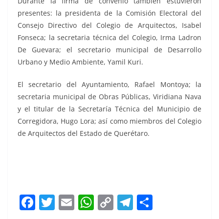
Durante la firma de convenio también estuvieron
presentes: la presidenta de la Comisión Electoral del
Consejo Directivo del Colegio de Arquitectos, Isabel
Fonseca; la secretaria técnica del Colegio, Irma Ladron
De Guevara; el secretario municipal de Desarrollo
Urbano y Medio Ambiente, Yamil Kuri.
El secretario del Ayuntamiento, Rafael Montoya; la
secretaria municipal de Obras Públicas, Viridiana Nava
y el titular de la Secretaría Técnica del Municipio de
Corregidora, Hugo Lora; así como miembros del Colegio
de Arquitectos del Estado de Querétaro.
Chepe Chepe
F
T
E
W
C
T
S
a
w
m
h
o
el
h