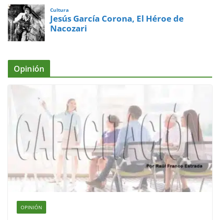
Cultura
Jesús García Corona, El Héroe de
Nacozari
Opinión
OPINIÓN