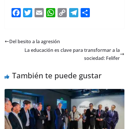
F
T
E
W
C
T
S
a
w
m
h
o
el
h
c
itt
ai
at
p
e
ar
e
er
l
s
y
gr
e
Del besito a la agresión
b
A
Li
a
La educación es clave para transformar a la
o
p
n
m
sociedad: Felifer
o
p
k
También te puede gustar
k