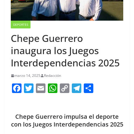
DEPORTES
Chepe Guerrero
inaugura los Juegos
Interdependencias 2025
marzo 14, 2025
Redacción
F
T
E
W
C
T
S
a
w
m
h
o
el
h
c
itt
ai
at
p
e
ar
e
er
l
s
y
gr
e
Chepe Guerrero impulsa el deporte
b
A
Li
a
con los Juegos Interdependencias 2025