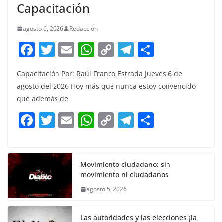
Capacitación
agosto 6, 2026
Redacción
F
T
E
W
C
T
S
a
w
m
h
o
el
h
Capacitación Por: Raúl Franco Estrada Jueves 6 de
c
itt
ai
at
p
e
ar
agosto del 2026 Hoy más que nunca estoy convencido
e
er
l
s
y
gr
e
que además de
b
A
Li
a
F
T
E
W
C
T
S
o
p
n
m
a
w
m
h
o
el
h
o
p
k
c
itt
ai
at
p
e
ar
k
e
er
l
s
y
gr
e
Movimiento ciudadano: sin
movimiento ni ciudadanos
b
A
Li
a
agosto 5, 2026
o
p
n
m
o
p
k
Las autoridades y las elecciones ¡la