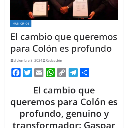
MUNICIPIOS
El cambio que queremos
para Colón es profundo
diciembre 3, 2024
Redacción
F
T
E
W
C
T
S
a
w
m
h
o
el
h
El cambio que
c
itt
ai
at
p
e
ar
e
er
l
s
y
gr
e
queremos para Colón es
b
A
Li
a
profundo, genuino y
o
p
n
m
transformador: Gaspar
o
p
k