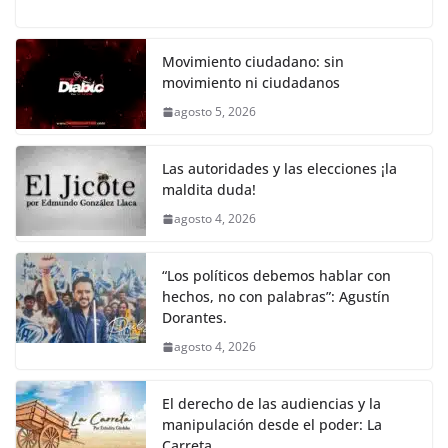
a
w
m
h
o
el
h
o
p
k
c
itt
ai
at
p
e
ar
k
e
er
l
s
y
gr
e
Movimiento ciudadano: sin
movimiento ni ciudadanos
b
A
Li
a
agosto 5, 2026
o
p
n
m
o
p
k
Las autoridades y las elecciones ¡la
k
maldita duda!
agosto 4, 2026
“Los políticos debemos hablar con
hechos, no con palabras”: Agustín
Dorantes.
agosto 4, 2026
El derecho de las audiencias y la
manipulación desde el poder: La
Carreta