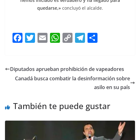
hemos iniciado es verdadero y ha llegado para
quedarse,»
concluyó el alcalde.
profundo, profundo, profundo, profundo, profundo
F
T
E
W
C
T
S
a
w
m
h
o
el
h
c
itt
ai
at
p
e
ar
e
er
l
s
y
gr
e
Diputados aprueban prohibición de vapeadores
b
A
Li
a
Canadá busca combatir la desinformación sobre
o
p
n
m
asilo en su país
o
p
k
También te puede gustar
k