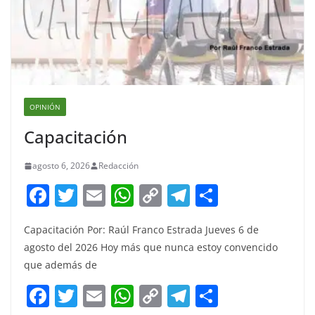
OPINIÓN
Capacitación
agosto 6, 2026
Redacción
F
T
E
W
C
T
S
a
w
m
h
o
el
h
Capacitación Por: Raúl Franco Estrada Jueves 6 de
c
itt
ai
at
p
e
ar
agosto del 2026 Hoy más que nunca estoy convencido
e
er
l
s
y
gr
e
que además de
b
A
Li
a
F
T
E
W
C
T
S
o
p
n
m