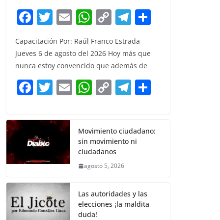
F
T
E
W
C
T
S
a
w
m
h
o
el
h
Capacitación Por: Raúl Franco Estrada
c
itt
ai
at
p
e
ar
Jueves 6 de agosto del 2026 Hoy más que
e
er
l
s
y
gr
e
nunca estoy convencido que además de
b
A
Li
a
F
T
E
W
C
T
S
o
p
n
m
a
w
m
h
o
el
h
o
p
k
c
itt
ai
at
p
e
ar
k
e
er
l
s
y
gr
e
Movimiento ciudadano:
sin movimiento ni
b
A
Li
a
ciudadanos
o
p
n
m
agosto 5, 2026
o
p
k
k
Las autoridades y las
elecciones ¡la maldita
duda!