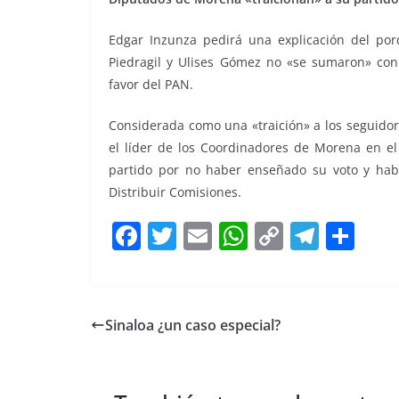
Edgar Inzunza pedirá una explicación del p
Piedragil y Ulises Gómez no «se sumaron» con 
favor del PAN.
Considerada como una «traición» a los seguidor
el líder de los Coordinadores de Morena en el 
partido por no haber enseñado su voto y habe
Distribuir Comisiones.
F
T
E
W
C
T
S
a
w
m
h
o
el
h
c
itt
ai
at
p
e
ar
e
er
l
s
y
gr
e
Sinaloa ¿un caso especial?
b
A
Li
a
o
p
n
m