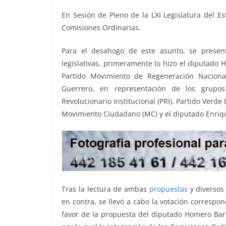
o
p
n
m
En Sesión de Pleno de la LXI Legislatura del E
o
p
k
Comisiones Ordinarias.
k
Para el desahogo de este asunto, se prese
legislativas, primeramente lo hizo el diputado
Partido Movimiento de Regeneración Naciona
Guerrero, en representación de los grupos 
Revolucionario Institucional (PRI), Partido Verde 
Movimiento Ciudadano (MC) y el diputado Enriq
Tras la lectura de ambas
propuestas
y diversos
en contra, se llevó a cabo la votación corresp
favor de la propuesta del diputado Homero Barr