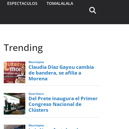
ESPECTACULOS
TOMALALALA
Trending
Municipios
Claudia Díaz Gayou cambia
de bandera, se afilia a
Morena
Querétaro
Del Prete inaugura el Primer
Congreso Nacional de
Clústers
Municipios