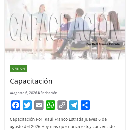
OPINIÓN
Capacitación
agosto 6, 2026
Redacción
F
T
E
W
C
T
S
a
w
m
h
o
el
h
Capacitación Por: Raúl Franco Estrada Jueves 6 de
c
itt
ai
at
p
e
ar
agosto del 2026 Hoy más que nunca estoy convencido