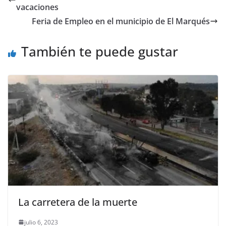
b
A
Li
a
vacaciones
o
p
n
m
Feria de Empleo en el municipio de El Marqués
o
p
k
También te puede gustar
k
La carretera de la muerte
julio 6, 2023