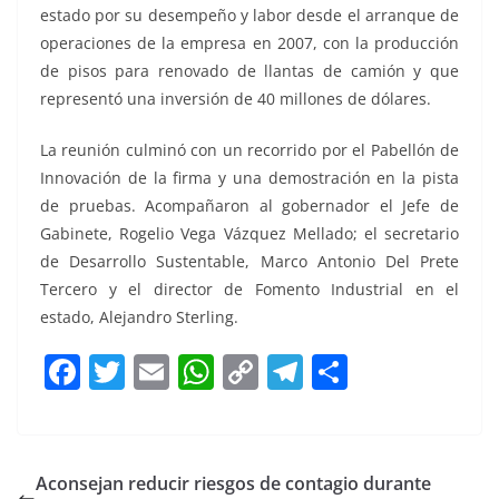
estado por su desempeño y labor desde el arranque de
operaciones de la empresa en 2007, con la producción
de pisos para renovado de llantas de camión y que
representó una inversión de 40 millones de dólares.
La reunión culminó con un recorrido por el Pabellón de
Innovación de la firma y una demostración en la pista
de pruebas. Acompañaron al gobernador el Jefe de
Gabinete, Rogelio Vega Vázquez Mellado; el secretario
de Desarrollo Sustentable, Marco Antonio Del Prete
Tercero y el director de Fomento Industrial en el
estado, Alejandro Sterling.
F
T
E
W
C
T
S
a
w
m
h
o
el
h
c
itt
ai
at
p
e
ar
e
er
l
s
y
gr
e
Aconsejan reducir riesgos de contagio durante