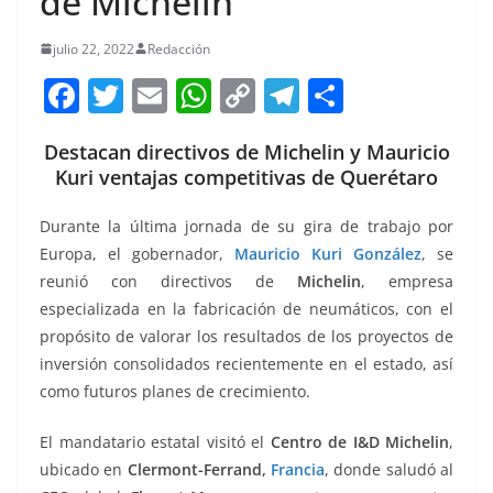
de Michelin
julio 22, 2022
Redacción
F
T
E
W
C
T
S
a
w
m
h
o
el
h
Destacan directivos de Michelin y Mauricio
c
itt
ai
at
p
e
ar
Kuri ventajas competitivas de Querétaro
e
er
l
s
y
gr
e
b
A
Li
a
Durante la última jornada de su gira de trabajo por
Europa, el gobernador,
Mauricio Kuri González
, se
o
p
n
m
reunió con directivos de
Michelin
, empresa
o
p
k
especializada en la fabricación de neumáticos, con el
k
propósito de valorar los resultados de los proyectos de
inversión consolidados recientemente en el estado, así
como futuros planes de crecimiento.
El mandatario estatal visitó el
Centro de I&D Michelin
,
ubicado en
Clermont-Ferrand,
Francia
, donde saludó al