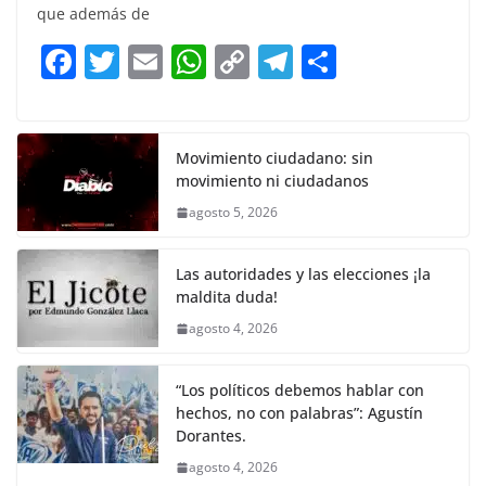
e
er
l
s
y
gr
e
que además de
b
A
Li
a
F
T
E
W
C
T
S
o
p
n
m
a
w
m
h
o
el
h
o
p
k
c
itt
ai
at
p
e
ar
k
e
er
l
s
y
gr
e
Movimiento ciudadano: sin
movimiento ni ciudadanos
b
A
Li
a
agosto 5, 2026
o
p
n
m
o
p
k
Las autoridades y las elecciones ¡la
k
maldita duda!
agosto 4, 2026
“Los políticos debemos hablar con
hechos, no con palabras”: Agustín
Dorantes.
agosto 4, 2026