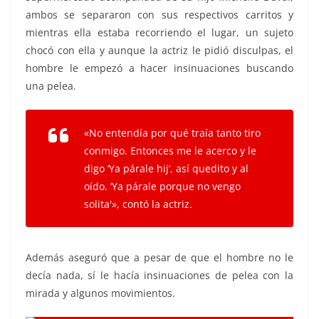
ambos se separaron con sus respectivos carritos y
mientras ella estaba recorriendo el lugar, un sujeto
chocó con ella y aunque la actriz le pidió disculpas, el
hombre le empezó a hacer insinuaciones buscando
una pelea.
«No entendía por qué traía tanto tiro
conmigo. Entonces me le acerco y le
digo ‘Ya párale hij’, así quedito y al
oído. ‘Ya párale porque no vengo
solita'», contó la actriz.
Además aseguró que a pesar de que el hombre no le
decía nada, sí le hacía insinuaciones de pelea con la
mirada y algunos movimientos.