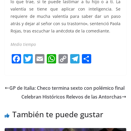
lo que trae, si te puede lastimar a tu hijo o a ti. La
valentía se tiene que aplicar con inteligencia. Se
requiere de mucha valentía para saber dar un paso
atrás y dejar al señor con su trastorno», sentenció Paola
Rojas, tras escuchar la anécdota de la comediante.
Medio tiempo
F
T
E
W
C
T
S
a
w
m
h
o
el
h
c
itt
ai
at
p
e
ar
e
er
l
s
y
gr
e
GP de Italia: Checo termina sexto con polémico final
b
A
Li
a
Celebran Históricos Relevos de las Antorchas
o
p
n
m
o
p
k
También te puede gustar
k