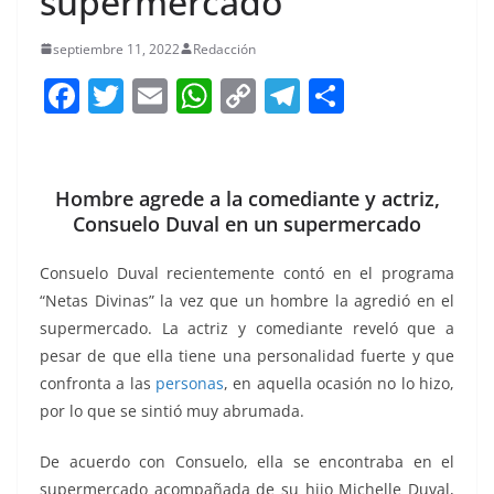
supermercado
septiembre 11, 2022
Redacción
F
T
E
W
C
T
S
a
w
m
h
o
el
h
c
itt
ai
at
p
e
ar
e
er
l
s
y
gr
e
Hombre agrede a la comediante y actriz,
Consuelo Duval en un supermercado
b
A
Li
a
o
p
n
m
Consuelo Duval recientemente contó en el programa
o
p
k
“Netas Divinas” la vez que un hombre la agredió en el
supermercado. La actriz y comediante reveló que a
k
pesar de que ella tiene una personalidad fuerte y que
confronta a las
personas
, en aquella ocasión no lo hizo,
por lo que se sintió muy abrumada.
De acuerdo con Consuelo, ella se encontraba en el
supermercado acompañada de su hijo Michelle Duval,