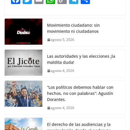
o
p
n
m
a
w
m
h
o
el
h
o
p
k
c
itt
ai
at
p
e
ar
k
e
er
l
s
y
gr
e
Movimiento ciudadano: sin
movimiento ni ciudadanos
b
A
Li
a
agosto 5, 2026
o
p
n
m
o
p
k
Las autoridades y las elecciones ¡la
k
maldita duda!
agosto 4, 2026
“Los políticos debemos hablar con
hechos, no con palabras”: Agustín
Dorantes.
agosto 4, 2026
El derecho de las audiencias y la