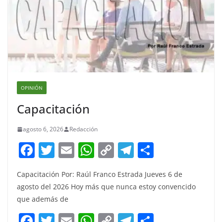
OPINIÓN
Capacitación
agosto 6, 2026
Redacción
F
T
E
W
C
T
S
a
w
m
h
o
el
h
Capacitación Por: Raúl Franco Estrada Jueves 6 de
c
itt
ai
at
p
e
ar
agosto del 2026 Hoy más que nunca estoy convencido
e
er
l
s
y
gr
e
que además de
b
A
Li
a
F
T
E
W
C
T
S