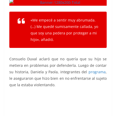
«Me empecé a sentir muy abrumada.
(…) Me quedé sumisamente callada, yo
que soy una pedera por proteger a mi
hijo», añadió.
Consuelo Duval aclaró que no quería que su hijo se
metiera en problemas por defenderla. Luego de contar
su historia, Daniela y Paola, integrantes del
programa
,
le aseguraron que hizo bien en no enfrentarse al sujeto
que la estaba violentando.