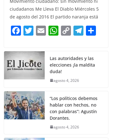
Movimiento ciudadano: sin movimiento ni
c
itt
ai
at
p
e
ar
ciudadanos Me Lleva El Diablo Miércoles 5
e
er
l
s
y
gr
e
de agosto del 2016 El partido naranja está
b
A
Li
a
F
T
E
W
C
T
S
o
p
n
m
a
w
m
h
o
el
h
o
p
k
c
itt
ai
at
p
e
ar
k
e
er
l
s
y
gr
e
Las autoridades y las
elecciones ¡la maldita
b
A
Li
a
duda!
o
p
n
m
agosto 4, 2026
o
p
k
k
“Los políticos debemos
hablar con hechos, no
con palabras”: Agustín
Dorantes.
agosto 4, 2026