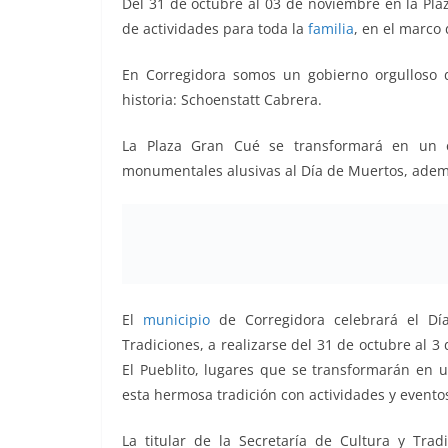
Del 31 de octubre al 03 de noviembre en la Pla
o
p
n
m
de actividades para toda la
familia
, en el marco 
o
p
k
En Corregidora somos un gobierno orgulloso 
k
historia: Schoenstatt Cabrera.
La Plaza Gran Cué se transformará en un e
monumentales alusivas al Día de Muertos, además
El
municipio
de Corregidora celebrará el Dí
Tradiciones, a realizarse del 31 de octubre al 
El Pueblito, lugares que se transformarán en 
esta hermosa tradición con actividades y eventos
La titular de la Secretaría de Cultura y Trad