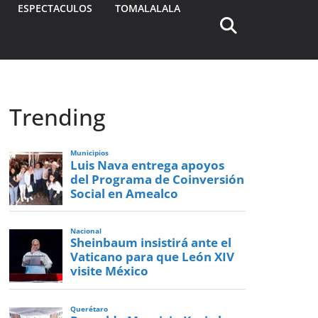
ESPECTACULOS
TOMALALALA
Trending
Municipios
Luis Nava entrega apoyos
del Programa de Coinversión
Social en Amealco
Nacional
Sheinbaum insistirá ante el
Vaticano para que León XIV
visite México
Querétaro