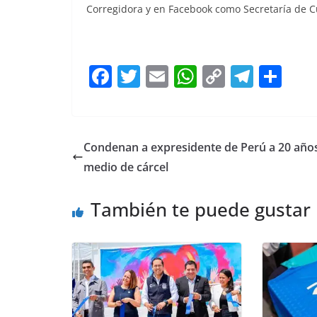
Corregidora y en Facebook como Secretaría de Cu
F
T
E
W
C
T
S
a
w
m
h
o
el
h
c
itt
ai
at
p
e
ar
e
er
l
s
y
gr
e
Condenan a expresidente de Perú a 20 año
b
A
Li
a
medio de cárcel
o
p
n
m
También te puede gustar
o
p
k
k