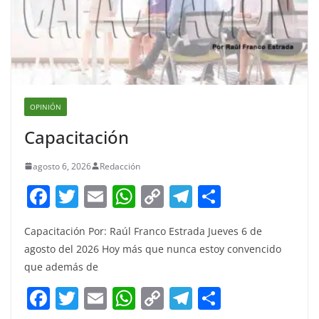
OPINIÓN
Capacitación
agosto 6, 2026
Redacción
F
T
E
W
C
T
S
a
w
m
h
o
el
h
Capacitación Por: Raúl Franco Estrada Jueves 6 de
c
itt
ai
at
p
e
ar
agosto del 2026 Hoy más que nunca estoy convencido
e
er
l
s
y
gr
e
que además de
b
A
Li
a
F
T
E
W
C
T
S
o
p
n
m