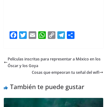
F
T
E
W
C
T
S
a
w
m
h
o
el
h
c
itt
ai
at
p
e
ar
e
er
l
s
y
gr
e
Películas inscritas para representar a México en los
b
A
Li
a
Óscar y los Goya
o
p
n
m
Cosas que empeoran tu señal del wifi
o
p
k
También te puede gustar
k