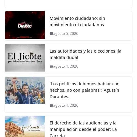
a
w
m
h
o
el
h
o
p
k
c
itt
ai
at
p
e
ar
k
e
er
l
s
y
gr
e
Movimiento ciudadano: sin
movimiento ni ciudadanos
b
A
Li
a
agosto 5, 2026
o
p
n
m
o
p
k
Las autoridades y las elecciones ¡la
k
maldita duda!
agosto 4, 2026
“Los políticos debemos hablar con
hechos, no con palabras”: Agustín
Dorantes.
agosto 4, 2026
El derecho de las audiencias y la
manipulación desde el poder: La
Carreta