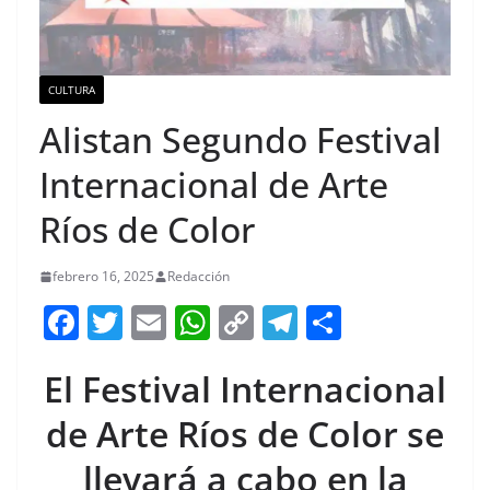
CULTURA
Alistan Segundo Festival
Internacional de Arte
Ríos de Color
febrero 16, 2025
Redacción
F
T
E
W
C
T
S
a
w
m
h
o
el
h
El Festival Internacional
c
itt
ai
at
p
e
ar
e
er
l
s
y
gr
e
de Arte Ríos de Color se
b
A
Li
a
llevará a cabo en la