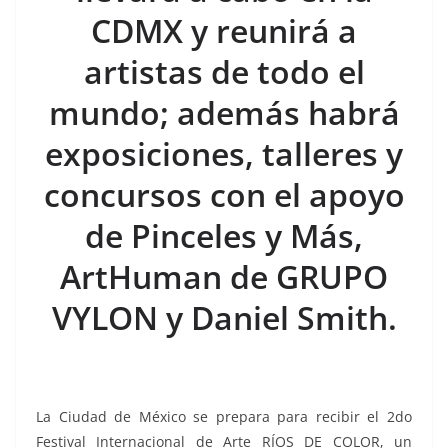
o
p
n
m
CDMX y reunirá a
o
p
k
k
artistas de todo el
mundo; además habrá
exposiciones, talleres y
concursos con el apoyo
de Pinceles y Más,
ArtHuman de GRUPO
VYLON y Daniel Smith.
La Ciudad de México se prepara para recibir el 2do
Festival Internacional de Arte RÍOS DE COLOR, un