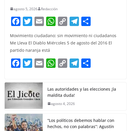
agosto 5, 2026
Redacción
F
T
E
W
C
T
S
a
w
m
h
o
el
h
Movimiento ciudadano: sin movimiento ni ciudadanos
c
itt
ai
at
p
e
ar
Me Lleva El Diablo Miércoles 5 de agosto del 2016 El
e
er
l
s
y
gr
e
partido naranja está
b
A
Li
a
F
T
E
W
C
T
S
o
p
n
m
a
w
m
h
o
el
h
o
p
k
c
itt
ai
at
p
e
ar
k
e
er
l
s
y
gr
e
Las autoridades y las elecciones ¡la
maldita duda!
b
A
Li
a
agosto 4, 2026
o
p
n
m
o
p
k
“Los políticos debemos hablar con
k
hechos, no con palabras”: Agustín