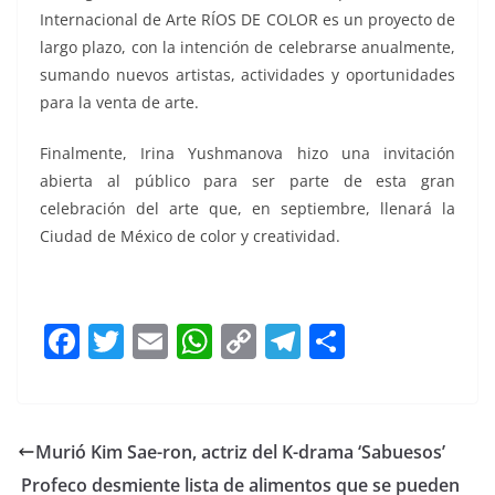
Internacional de Arte RÍOS DE COLOR es un proyecto de
largo plazo, con la intención de celebrarse anualmente,
sumando nuevos artistas, actividades y oportunidades
para la venta de arte.
Finalmente, Irina Yushmanova hizo una invitación
abierta al público para ser parte de esta gran
celebración del arte que, en septiembre, llenará la
Ciudad de México de color y creatividad.
F
T
E
W
C
T
S
a
w
m
h
o
el
h
c
itt
ai
at
p
e
ar
e
er
l
s
y
gr
e
Murió Kim Sae-ron, actriz del K-drama ‘Sabuesos’
b
A
Li
a
Profeco desmiente lista de alimentos que se pueden