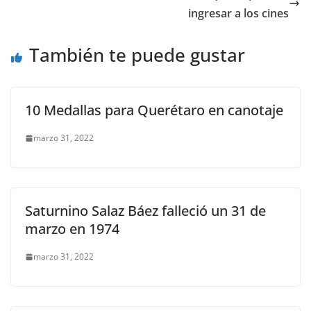
o
p
n
m
ingresar a los cines
o
p
k
También te puede gustar
k
10 Medallas para Querétaro en canotaje
marzo 31, 2022
Saturnino Salaz Báez falleció un 31 de
marzo en 1974
marzo 31, 2022