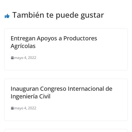
o
p
n
m
o
p
k
También te puede gustar
k
Entregan Apoyos a Productores
Agrícolas
mayo 4, 2022
Inauguran Congreso Internacional de
Ingeniería Civil
mayo 4, 2022