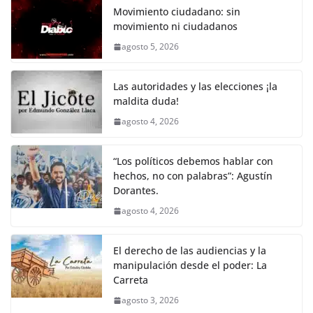
k
e
er
l
s
y
gr
e
Movimiento ciudadano: sin
movimiento ni ciudadanos
b
A
Li
a
agosto 5, 2026
o
p
n
m
o
p
k
Las autoridades y las elecciones ¡la
k
maldita duda!
agosto 4, 2026
“Los políticos debemos hablar con
hechos, no con palabras”: Agustín
Dorantes.
agosto 4, 2026
El derecho de las audiencias y la
manipulación desde el poder: La
Carreta
agosto 3, 2026