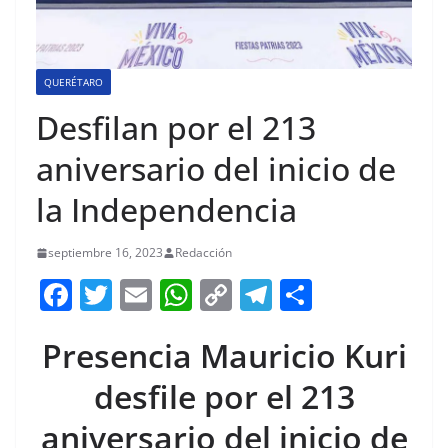
QUERÉTARO
Desfilan por el 213
aniversario del inicio de
la Independencia
septiembre 16, 2023
Redacción
F
T
E
W
C
T
S
a
w
m
h
o
el
h
Presencia Mauricio Kuri
c
itt
ai
at
p
e
ar
e
er
l
s
y
gr
e
desfile por el 213
b
A
Li
a
aniversario del inicio de