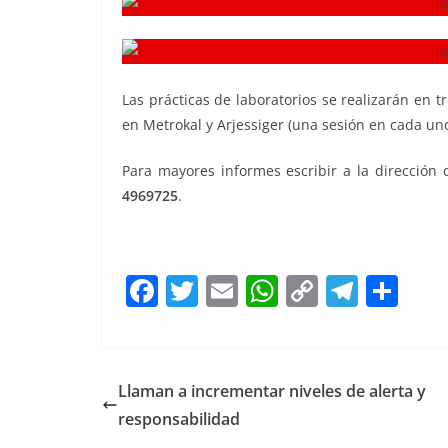
Las prácticas de laboratorios se realizarán en t
en Metrokal y Arjessiger (una sesión en cada uno
Para mayores informes escribir a la dirección 
4969725
.
F
T
E
W
C
T
S
a
w
m
h
o
el
h
c
itt
ai
at
p
e
ar
e
er
l
s
y
gr
e
Llaman a incrementar niveles de alerta y
b
A
Li
a
responsabilidad