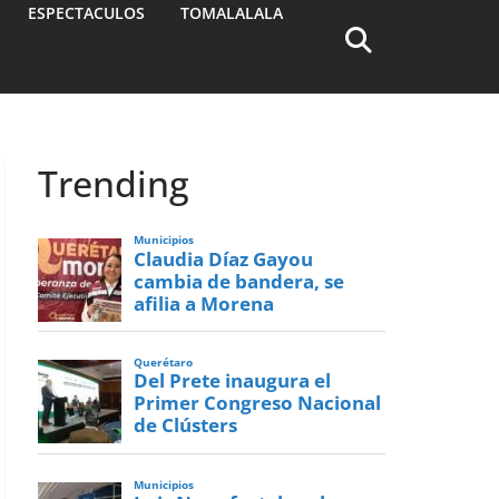
ESPECTACULOS
TOMALALALA
Trending
Municipios
Claudia Díaz Gayou
cambia de bandera, se
afilia a Morena
Querétaro
Del Prete inaugura el
Primer Congreso Nacional
de Clústers
Municipios