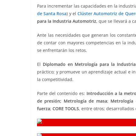
b
A
Li
a
Para incrementar las capacidades en la industri
de Santa Rosa
) y el
Clúster Automotriz de Quer
o
p
n
m
para la Industria Automotriz
, que se llevará a c
o
p
k
k
Ante las necesidades que generan los constant
de contar con mayores competencias en la indus
se enfrentarán los retos.
El
Diplomado en Metrología para la Industri
práctico; y promueve un aprendizaje actual e i
la competitividad.
Parte del contenido es:
Introducción a la metro
de presión;
Metrología de masa
;
Metrología
fuerza
;
CORE TOOLS
, entre otros; desarrollado