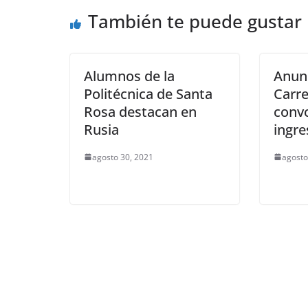
o
p
n
m
También te puede gustar
o
p
k
k
Alumnos de la
Anun
Politécnica de Santa
Carre
Rosa destacan en
convo
Rusia
ingre
agosto 30, 2021
agosto