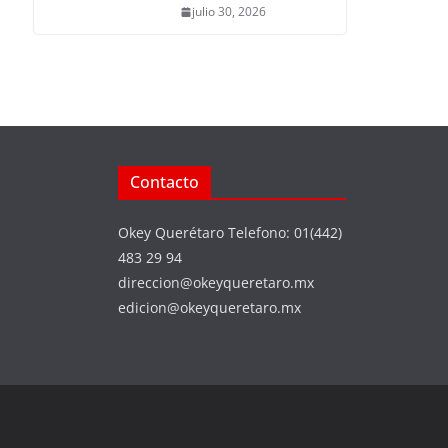
julio 30, 2026
Contacto
Okey Querétaro Telefono: 01(442)
483 29 94
direccion@okeyqueretaro.mx
edicion@okeyqueretaro.mx