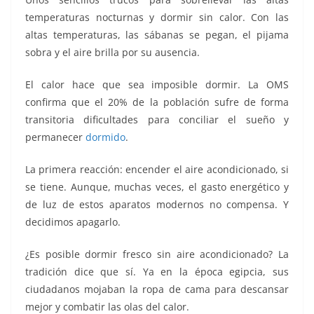
b
t
l
s
L
g
e
temperaturas nocturnas y dormir sin calor. Con las
o
e
A
i
r
altas temperaturas, las sábanas se pegan, el pijama
o
r
p
n
a
sobra y el aire brilla por su ausencia.
k
p
k
m
El calor hace que sea imposible dormir. La OMS
confirma que el 20% de la población sufre de forma
transitoria dificultades para conciliar el sueño y
permanecer
dormido
.
La primera reacción: encender el aire acondicionado, si
se tiene. Aunque, muchas veces, el gasto energético y
de luz de estos aparatos modernos no compensa. Y
decidimos apagarlo.
¿Es posible dormir fresco sin aire acondicionado? La
tradición dice que sí. Ya en la época egipcia, sus
ciudadanos mojaban la ropa de cama para descansar
mejor y combatir las olas del calor.