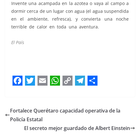
Invente una acampada en la azotea o vaya al campo a
dormir cerca de un lugar con agua (el agua suspendida
en el ambiente, refresca), y convierta una noche
terrible de calor en toda una aventura.
sin calor sin
calor
El País
sin calor, sin calor sin calor, sin calor, sin calor
F
T
E
W
C
T
S
a
w
m
h
o
e
h
c
i
a
a
p
l
a
Fortalece Querétaro capacidad operativa de la
e
t
i
t
y
e
r
Policía Estatal
b
t
l
s
L
g
e
El secreto mejor guardado de Albert Einstein