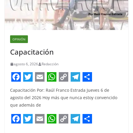
OPINIÓN
Capacitación
agosto 6, 2026
Redacción
F
T
E
W
C
T
S
Capacitación Por: Raúl Franco Estrada Jueves 6 de
a
w
m
h
o
e
h
agosto del 2026 Hoy más que nunca estoy convencido
c
i
a
a
p
l
a
que además de
e
t
i
t
y
e
r
b
t
l
s
L
g
e
F
T
E
W
C
T
S