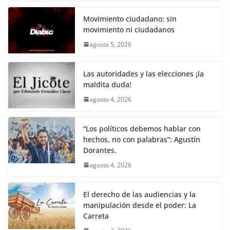
o
e
A
i
r
a
w
m
h
o
e
h
o
r
p
n
a
c
i
a
a
p
l
a
Movimiento ciudadano: sin
k
p
k
m
movimiento ni ciudadanos
e
t
i
t
y
e
r
agosto 5, 2026
b
t
l
s
L
g
e
o
e
A
i
r
Las autoridades y las elecciones ¡la
o
r
p
n
a
maldita duda!
agosto 4, 2026
k
p
k
m
“Los políticos debemos hablar con
hechos, no con palabras”: Agustín
Dorantes.
agosto 4, 2026
El derecho de las audiencias y la
manipulación desde el poder: La
Carreta