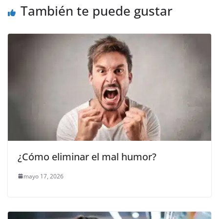
o
e
A
i
r
También te puede gustar
o
r
p
n
a
k
p
k
m
¿Cómo eliminar el mal humor?
mayo 17, 2026