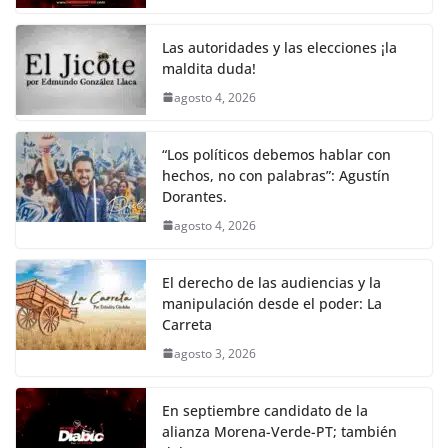
o
p
n
m
o
p
k
Las autoridades y las elecciones ¡la
k
maldita duda!
agosto 4, 2026
“Los políticos debemos hablar con
hechos, no con palabras”: Agustín
Dorantes.
agosto 4, 2026
El derecho de las audiencias y la
manipulación desde el poder: La
Carreta
agosto 3, 2026
En septiembre candidato de la
alianza Morena-Verde-PT; también