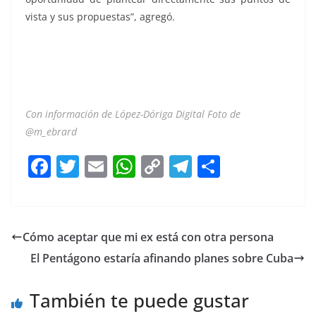
vista y sus propuestas”, agregó.
Con información de López-Dóriga Digital Foto de
@m_ebrard
F
T
E
W
C
T
S
a
w
m
h
o
el
h
c
itt
ai
at
p
e
ar
e
er
l
s
y
gr
e
Cómo aceptar que mi ex está con otra persona
b
A
Li
a
El Pentágono estaría afinando planes sobre Cuba
o
p
n
m
o
p
k
También te puede gustar