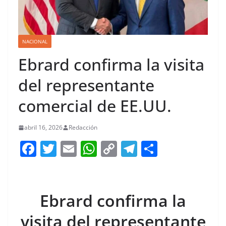
NACIONAL
Ebrard confirma la visita
del representante
comercial de EE.UU.
abril 16, 2026
Redacción
F
T
E
W
C
T
S
a
w
m
h
o
el
h
c
itt
ai
at
p
e
ar
e
er
l
s
y
gr
e
Ebrard confirma la
b
A
Li
a
visita del representante