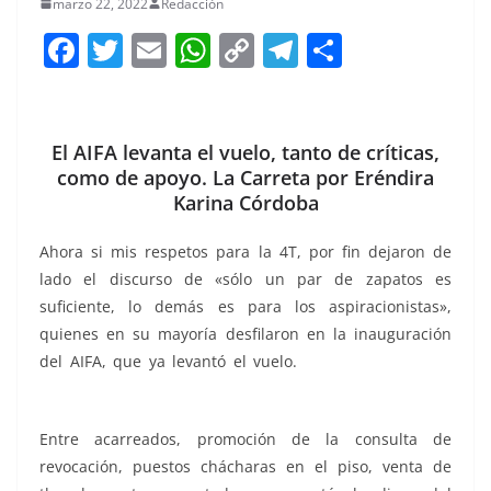
marzo 22, 2022
Redacción
F
T
E
W
C
T
S
a
w
m
h
o
el
h
c
itt
ai
at
p
e
ar
e
er
l
s
y
gr
e
El AIFA levanta el vuelo, tanto de críticas,
como de apoyo. La Carreta por Eréndira
b
A
Li
a
Karina Córdoba
o
p
n
m
o
p
k
Ahora si mis respetos para la 4T, por fin dejaron de
lado el discurso de «sólo un par de zapatos es
k
suficiente, lo demás es para los aspiracionistas»,
quienes en su mayoría desfilaron en la inauguración
del AIFA, que ya levantó el vuelo.
el vuelo el vuelo el
vuelo
Entre acarreados, promoción de la consulta de
revocación, puestos chácharas en el piso, venta de