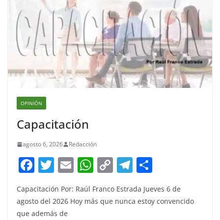
OPINIÓN
Capacitación
agosto 6, 2026
Redacción
F
T
E
W
C
T
S
a
w
m
h
o
el
h
Capacitación Por: Raúl Franco Estrada Jueves 6 de
c
itt
ai
at
p
e
ar
agosto del 2026 Hoy más que nunca estoy convencido
e
er
l
s
y
gr
e
que además de