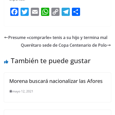
F
T
E
W
C
T
S
a
w
m
h
o
el
h
c
itt
ai
at
p
e
ar
e
er
l
s
y
gr
e
Presume «comprarle» tenis a su hijo y termina mal
b
A
Li
a
Querétaro sede de Copa Centenario de Polo
o
p
n
m
o
p
k
También te puede gustar
k
Morena buscará nacionalizar las Afores
mayo 12, 2021