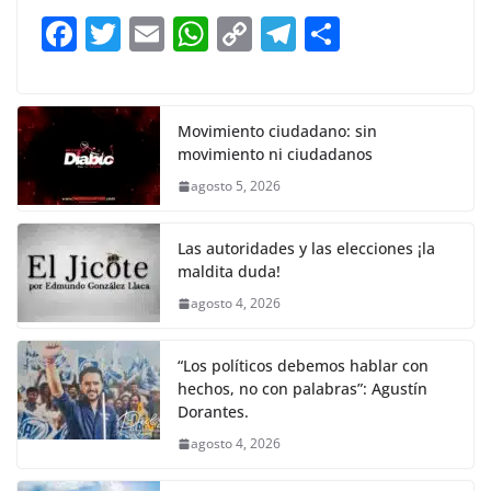
b
A
Li
a
F
T
E
W
C
T
S
o
p
n
m
a
w
m
h
o
el
h
o
p
k
c
itt
ai
at
p
e
ar
k
e
er
l
s
y
gr
e
Movimiento ciudadano: sin
movimiento ni ciudadanos
b
A
Li
a
agosto 5, 2026
o
p
n
m
o
p
k
Las autoridades y las elecciones ¡la
k
maldita duda!
agosto 4, 2026
“Los políticos debemos hablar con
hechos, no con palabras”: Agustín
Dorantes.
agosto 4, 2026