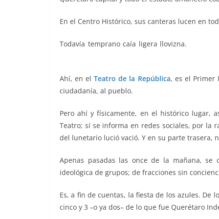
o
p
n
m
o
p
k
En el Centro Histórico, sus canteras lucen en tod
k
Todavía temprano caía ligera llovizna.
El Inform
Informe, El Informe, El Informe, El Informe, El I
Ahí, en el
Teatro de la República
, es el Primer
ciudadanía, al pueblo.
Pero ahí y físicamente, en el histórico lugar, a
Teatro; sí se informa en redes sociales, por la 
del lunetario lució vació. Y en su parte trasera, n
Apenas pasadas las once de la mañana, se da
ideológica de grupos; de fracciones sin concienc
Es, a fin de cuentas, la fiesta de los azules. De
cinco y 3 –o ya dos– de lo que fue Querétaro In