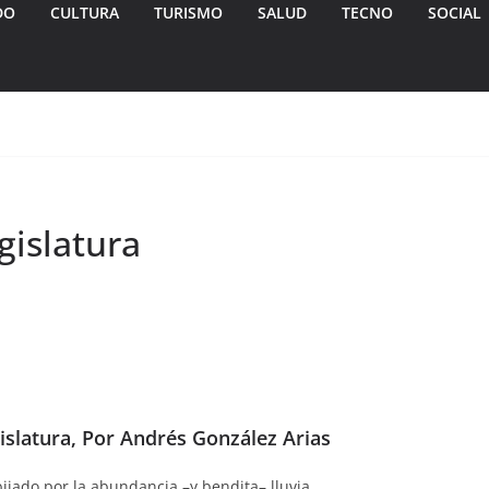
DO
CULTURA
TURISMO
SALUD
TECNO
SOCIAL
gislatura
gislatura, Por Andrés González Arias
ijado por la abundancia –y bendita– lluvia.