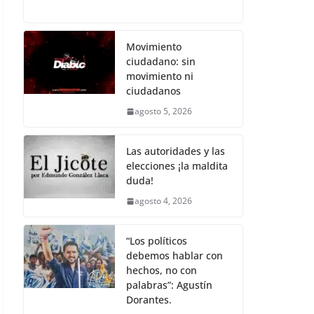
c
itt
ai
at
p
e
h
e
er
l
s
y
gr
ar
b
A
Li
a
e
Movimiento
ciudadano: sin
o
p
n
m
movimiento ni
o
p
k
ciudadanos
k
agosto 5, 2026
Las autoridades y las
elecciones ¡la maldita
duda!
agosto 4, 2026
“Los políticos
debemos hablar con
hechos, no con
palabras”: Agustín
Dorantes.