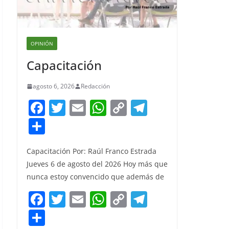
OPINIÓN
Capacitación
agosto 6, 2026
Redacción
F
T
E
W
C
T
a
w
m
h
o
el
S
c
itt
ai
at
p
e
h
e
er
l
s
y
gr
Capacitación Por: Raúl Franco Estrada
ar
Jueves 6 de agosto del 2026 Hoy más que
b
A
Li
a
e
nunca estoy convencido que además de
o
p
n
m
F
T
E
W
C
T
o
p
k
a
w
m
h
o
el
S
k