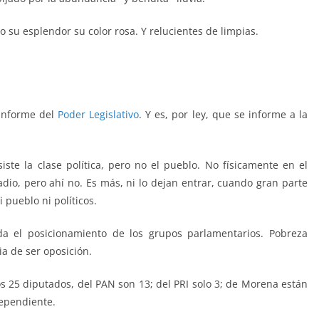
o su esplendor su color rosa. Y relucientes de limpias.
e, El Informe, El Informe, El Informe, El Informe, El Informe, El
nforme, El Informe
 Informe del
Poder Legislativo
. Y es, por ley, que se informe a la
siste la clase política, pero no el pueblo. No físicamente en el
radio, pero ahí no. Es más, ni lo dejan entrar, cuando gran parte
i pueblo ni políticos.
 el posicionamiento de los grupos parlamentarios. Pobreza
ia de ser oposición.
 los 25 diputados, del PAN son 13; del PRI solo 3; de Morena están
dependiente.