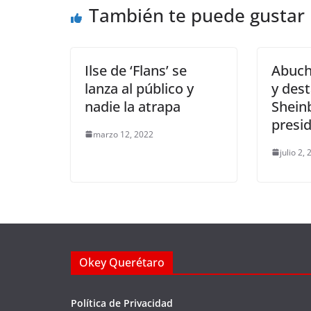
También te puede gustar
o
p
k
k
Ilse de ‘Flans’ se
Abuch
lanza al público y
y des
nadie la atrapa
Shein
presi
marzo 12, 2022
julio 2,
Okey Querétaro
Política de Privacidad