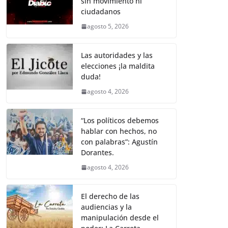
sin movimiento ni
b
A
Li
a
ciudadanos
o
p
n
m
agosto 5, 2026
o
p
k
k
Las autoridades y las
elecciones ¡la maldita
duda!
agosto 4, 2026
“Los políticos debemos
hablar con hechos, no
con palabras”: Agustín
Dorantes.
agosto 4, 2026
El derecho de las
audiencias y la
manipulación desde el