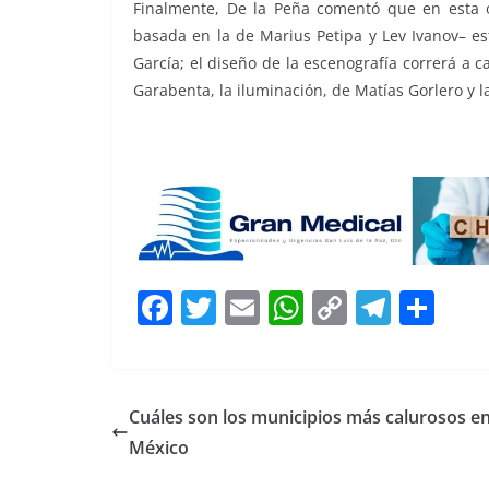
Finalmente, De la Peña comentó que en esta oca
basada en la de Marius Petipa y Lev Ivanov– es
García; el diseño de la escenografía correrá a 
Garabenta, la iluminación, de Matías Gorlero y l
F
T
E
W
C
T
S
a
w
m
h
o
el
h
c
itt
ai
at
p
e
ar
e
er
l
s
y
gr
e
Cuáles son los municipios más calurosos e
b
A
Li
a
México
o
p
n
m