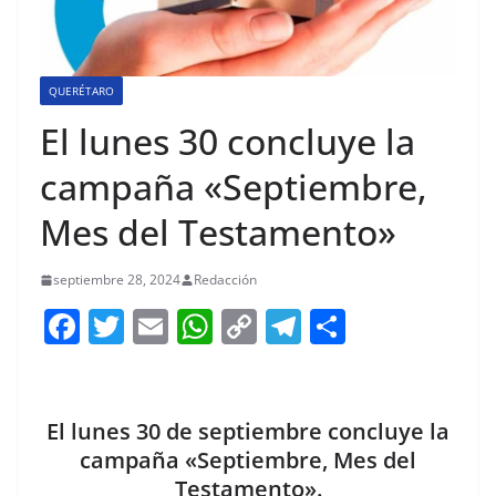
QUERÉTARO
El lunes 30 concluye la
campaña «Septiembre,
Mes del Testamento»
septiembre 28, 2024
Redacción
F
T
E
W
C
T
S
a
w
m
h
o
el
h
c
itt
ai
at
p
e
ar
e
er
l
s
y
gr
e
El lunes 30 de septiembre concluye la
b
A
Li
a
campaña «Septiembre, Mes del
Testamento».