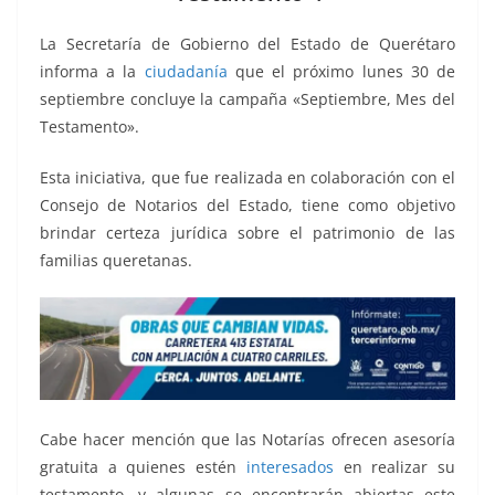
o
p
n
m
o
p
k
La Secretaría de Gobierno del Estado de Querétaro
k
informa a la
ciudadanía
que el próximo lunes 30 de
septiembre concluye la campaña «Septiembre, Mes del
Testamento».
Esta iniciativa, que fue realizada en colaboración con el
Consejo de Notarios del Estado, tiene como objetivo
brindar certeza jurídica sobre el patrimonio de las
familias queretanas.
Cabe hacer mención que las Notarías ofrecen asesoría
gratuita a quienes estén
interesados
en realizar su
testamento, y algunas se encontrarán abiertas este