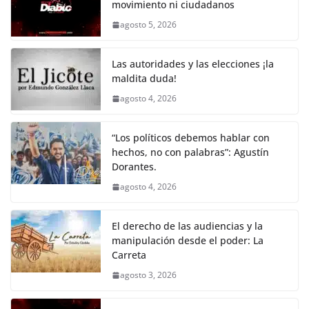
movimiento ni ciudadanos
b
A
Li
a
agosto 5, 2026
o
p
n
m
o
p
k
Las autoridades y las elecciones ¡la
k
maldita duda!
agosto 4, 2026
“Los políticos debemos hablar con
hechos, no con palabras”: Agustín
Dorantes.
agosto 4, 2026
El derecho de las audiencias y la
manipulación desde el poder: La
Carreta
agosto 3, 2026