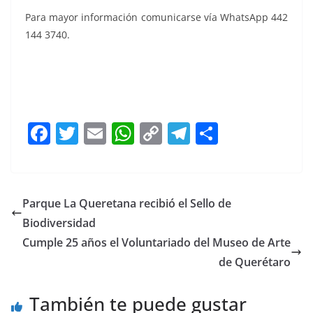
Para mayor información comunicarse vía WhatsApp 442
144 3740.
El lunes 30 El lunes 30 El lunes 30
F
T
E
W
C
T
S
a
w
m
h
o
el
h
c
itt
ai
at
p
e
ar
e
er
l
s
y
gr
e
Parque La Queretana recibió el Sello de
b
A
Li
a
Biodiversidad
o
p
n
m
Cumple 25 años el Voluntariado del Museo de Arte
o
p
k
de Querétaro
k
También te puede gustar