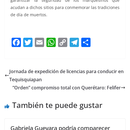
garantizar la seguridad de los marquesinos que
acudan a dichos sitios para conmemorar las tradiciones
de día de muertos.
El Marqués El Marqués El Marqués El Marqués
F
T
E
W
C
T
S
a
w
m
h
o
el
h
c
itt
ai
at
p
e
ar
e
er
l
s
y
gr
e
Jornada de expedición de licencias para conducir en
b
A
Li
a
Tequisquiapan
o
p
n
m
“Orden” compromiso total con Querétaro: Felifer
o
p
k
También te puede gustar
k
Gabriela Guevara podría comparecer