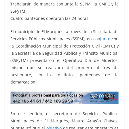
o
p
n
m
Trabajarán de manera conjunta la SSPM, la CMPC y la
o
p
k
SSPyTM.
k
Cuatro panteones operarán las 24 horas.
El municipio de El Marqués, a través de la Secretaría de
Servicios Públicos Municipales (SSPM), en
conjunto
con
la Coordinación Municipal de Protección Civil (CMPC) y
la Secretaría de Seguridad Pública y Tránsito Municipal
(SSPyTM) presentaron el Operativo Día de Muertos,
mismo que se realizará del primero al tres de
noviembre, en los distintos panteones de la
demarcación.
En ese sentido, el secretario de Servicios Públicos
Municipales de El Marqués, Mauro Aragón Chávez,
puntualizó que el
objetivo
de realizar este operativo es