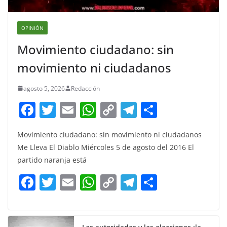
OPINIÓN
Movimiento ciudadano: sin
movimiento ni ciudadanos
agosto 5, 2026
Redacción
F
T
E
W
C
T
S
a
w
m
h
o
el
h
Movimiento ciudadano: sin movimiento ni ciudadanos
c
itt
ai
at
p
e
ar
Me Lleva El Diablo Miércoles 5 de agosto del 2016 El
e
er
l
s
y
gr
e
partido naranja está
b
A
Li
a
F
T
E
W
C
T
S
o
p
n
m
a
w
m
h
o
el
h
o
p
k
c
itt
ai
at
p
e
ar
k