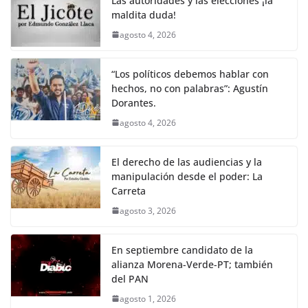
e
er
l
s
y
gr
e
Las autoridades y las elecciones ¡la
maldita duda!
b
A
Li
a
agosto 4, 2026
o
p
n
m
o
p
k
“Los políticos debemos hablar con
k
hechos, no con palabras”: Agustín
Dorantes.
agosto 4, 2026
El derecho de las audiencias y la
manipulación desde el poder: La
Carreta
agosto 3, 2026
En septiembre candidato de la
alianza Morena-Verde-PT; también
del PAN
agosto 1, 2026