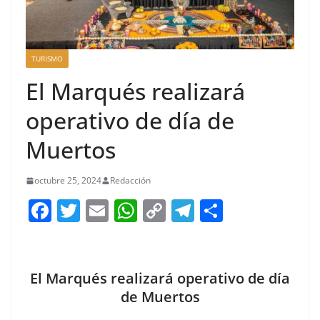
TURISMO
El Marqués realizará
operativo de día de
Muertos
octubre 25, 2024
Redacción
F
T
E
W
C
T
S
a
w
m
h
o
el
h
c
itt
ai
at
p
e
ar
e
er
l
s
y
gr
e
El Marqués realizará operativo de día
b
A
Li
a
de Muertos