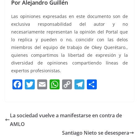
Por Alejandro Guillén
Las opiniones expresadas en este documento son de
exclusiva responsabilidad del autor y no
necesariamente representan la opinión del Portal que
lo replica y pueden o no, coincidir con las delos
miembros del equipo de trabajo de Okey Querétaro.,
quienes compartimos la libertad de expresión y la
diversidad de opiniones compartiendo líneas de
expertos profesionistas.
F
T
E
W
C
T
S
a
w
m
h
o
el
h
c
itt
ai
at
p
e
ar
e
er
l
s
y
gr
e
La sociedad vuelve a manifestarse en contra de
b
A
Li
a
AMLO
o
p
n
m
Santiago Nieto se desespera