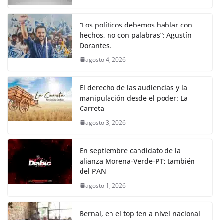
o
p
n
m
o
p
k
“Los políticos debemos hablar con
k
hechos, no con palabras”: Agustín
Dorantes.
agosto 4, 2026
El derecho de las audiencias y la
manipulación desde el poder: La
Carreta
agosto 3, 2026
En septiembre candidato de la
alianza Morena-Verde-PT; también
del PAN
agosto 1, 2026
Bernal, en el top ten a nivel nacional