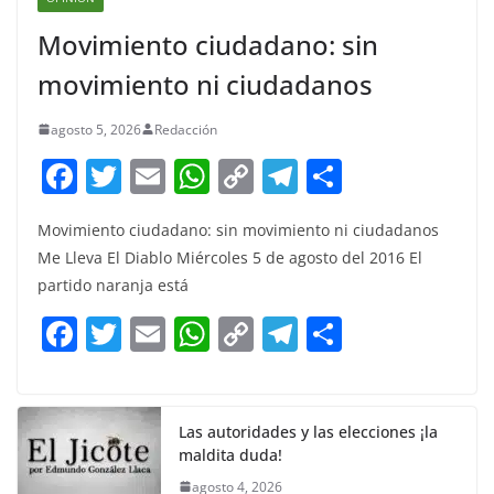
Movimiento ciudadano: sin
movimiento ni ciudadanos
agosto 5, 2026
Redacción
F
T
E
W
C
T
S
a
w
m
h
o
el
h
Movimiento ciudadano: sin movimiento ni ciudadanos
c
itt
ai
at
p
e
ar
Me Lleva El Diablo Miércoles 5 de agosto del 2016 El
e
er
l
s
y
gr
e
partido naranja está
b
A
Li
a
F
T
E
W
C
T
S
o
p
n
m
a
w
m
h
o
el
h
o
p
k
c
itt
ai
at
p
e
ar
k
e
er
l
s
y
gr
e
Las autoridades y las elecciones ¡la
maldita duda!
b
A
Li
a
agosto 4, 2026