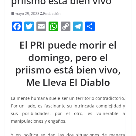
priismo está bien vivo
mayo 29, 2023
Redacción
F
T
E
W
C
T
S
a
w
m
h
o
el
h
El PRI puede morir el
c
itt
ai
at
p
e
ar
e
er
l
s
y
gr
e
domingo, pero el
b
A
Li
a
priismo está bien vivo,
o
p
n
m
Me Lleva El Diablo
o
p
k
k
La mente humana suele ser un territorio contradictorio.
Por un lado, es fascinante su intrincada complejidad y
sus posibilidades, por el otro, es vulnerable a
manipulaciones y engaños.
Y en política se dan las dos situaciones de manera