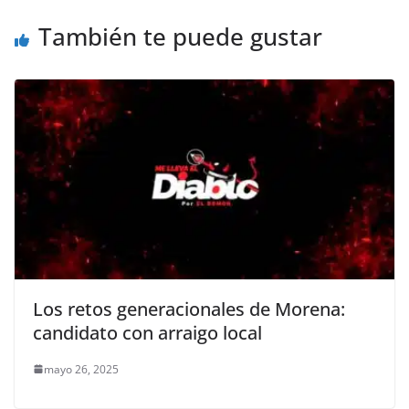
o
p
k
También te puede gustar
k
Los retos generacionales de Morena:
candidato con arraigo local
mayo 26, 2025