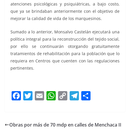
atenciones psicológicas y psiquiátricas, a bajo costo,
que ya se brindaban anteriormente con el objetivo de
mejorar la calidad de vida de los marquesinos.
Sumado a lo anterior, Monsalvo Castelán ejecutará una
política integral para la reconstrucción del tejido social,
por ello se continuarán otorgando gratuitamente
tratamientos de rehabilitación para la población que lo
requiera en Centros que cuenten con las regulaciones
pertinentes.
En el 2025 En el 2025 En el 2025 En el 2025 En el 2025
F
T
E
W
C
T
S
a
w
m
h
o
el
h
c
itt
ai
at
p
e
ar
e
er
l
s
y
gr
e
Obras por más de 70 mdp en calles de Menchaca II