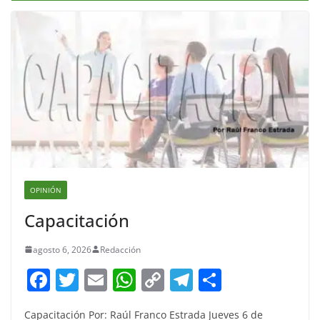
OPINIÓN
Capacitación
agosto 6, 2026
Redacción
F
T
E
W
C
T
S
a
w
m
h
o
el
h
Capacitación Por: Raúl Franco Estrada Jueves 6 de