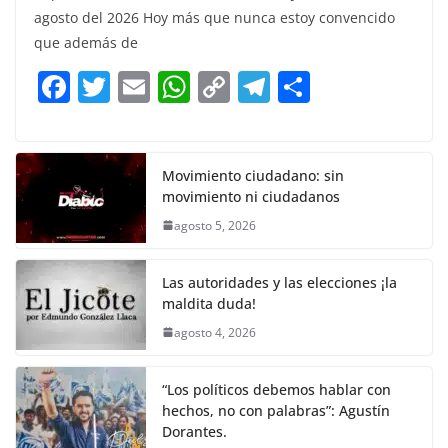
c
itt
ai
at
p
e
ar
agosto del 2026 Hoy más que nunca estoy convencido
e
er
l
s
y
gr
e
que además de
b
A
Li
a
F
T
E
W
C
T
S
o
p
n
m
a
w
m
h
o
el
h
o
p
k
c
itt
ai
at
p
e
ar
k
e
er
l
s
y
gr
e
Movimiento ciudadano: sin
movimiento ni ciudadanos
b
A
Li
a
agosto 5, 2026
o
p
n
m
o
p
k
Las autoridades y las elecciones ¡la
k
maldita duda!
agosto 4, 2026
“Los políticos debemos hablar con
hechos, no con palabras”: Agustín
Dorantes.