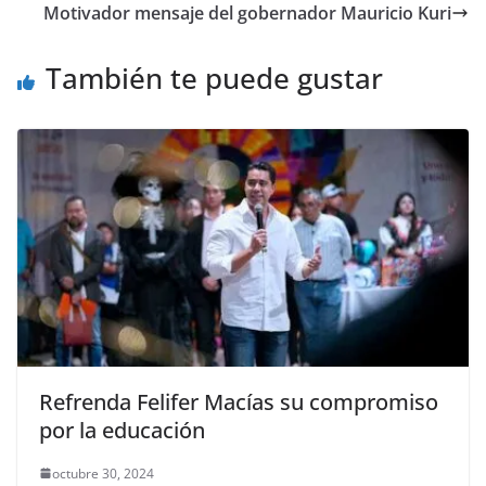
b
A
Li
a
Motivador mensaje del gobernador Mauricio Kuri
o
p
n
m
o
p
k
También te puede gustar
k
Refrenda Felifer Macías su compromiso
por la educación
octubre 30, 2024