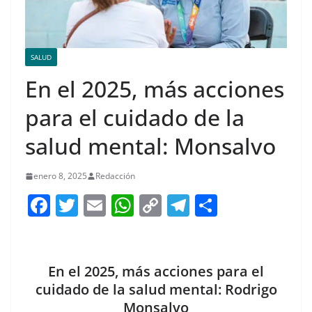
SALUD
En el 2025, más acciones
para el cuidado de la
salud mental: Monsalvo
enero 8, 2025
Redacción
F
T
E
W
C
T
S
a
w
m
h
o
el
h
c
itt
ai
at
p
e
ar
e
er
l
s
y
gr
e
En el 2025, más acciones para el
b
A
Li
a
cuidado de la salud mental: Rodrigo
Monsalvo