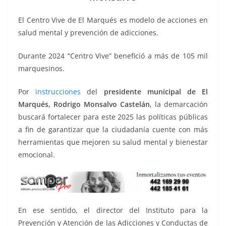
o
p
n
m
o
p
k
⁠El Centro Vive de El Marqués es modelo de acciones en
k
salud mental y prevención de adicciones.
⁠Durante 2024 “Centro Vive” benefició a más de 105 mil
marquesinos.
Por
instrucciones
del
presidente municipal de El
Marqués, Rodrigo Monsalvo Castelán
, la demarcación
buscará fortalecer para este 2025 las políticas públicas
a fin de garantizar que la ciudadanía cuente con más
herramientas que mejoren su salud mental y bienestar
emocional.
En ese sentido, el director del Instituto para la
Prevención y Atención de las Adicciones y Conductas de