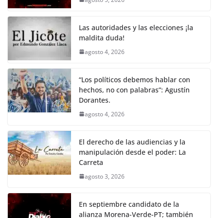
o
p
n
m
o
p
k
Las autoridades y las elecciones ¡la
k
maldita duda!
agosto 4, 2026
“Los políticos debemos hablar con
hechos, no con palabras”: Agustín
Dorantes.
agosto 4, 2026
El derecho de las audiencias y la
manipulación desde el poder: La
Carreta
agosto 3, 2026
En septiembre candidato de la
alianza Morena-Verde-PT; también