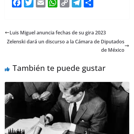
F
T
E
W
C
T
S
a
w
m
h
o
el
h
c
itt
ai
at
p
e
ar
e
er
l
s
y
gr
e
Luis Miguel anuncia fechas de su gira 2023
b
A
Li
a
Zelenski dará un discurso a la Cámara de Diputados
o
p
n
m
de México
o
p
k
También te puede gustar
k