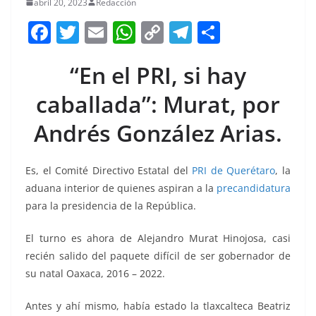
abril 20, 2023
Redacción
F
T
E
W
C
T
S
a
w
m
h
o
el
h
“En el PRI, si hay
c
itt
ai
at
p
e
ar
e
er
l
s
y
gr
e
caballada”: Murat, por
b
A
Li
a
Andrés González Arias.
o
p
n
m
o
p
k
Es, el Comité Directivo Estatal del
PRI de Querétaro
, la
k
aduana interior de quienes aspiran a la
precandidatura
para la presidencia de la República.
El turno es ahora de Alejandro Murat Hinojosa, casi
recién salido del paquete difícil de ser gobernador de
su natal Oaxaca, 2016 – 2022.
Antes y ahí mismo, había estado la tlaxcalteca Beatriz