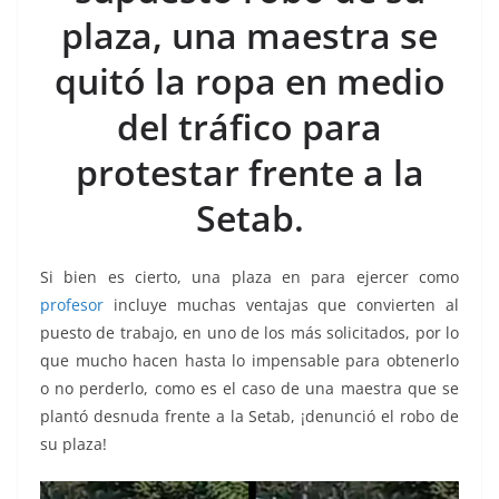
o
p
n
m
plaza, una maestra se
o
p
k
k
quitó la ropa en medio
del tráfico para
protestar frente a la
Setab.
Si bien es cierto, una plaza en para ejercer como
profesor
incluye muchas ventajas que convierten al
puesto de trabajo, en uno de los más solicitados, por lo
que mucho hacen hasta lo impensable para obtenerlo
o no perderlo, como es el caso de una maestra que se
plantó desnuda frente a la Setab, ¡denunció el robo de
su plaza!