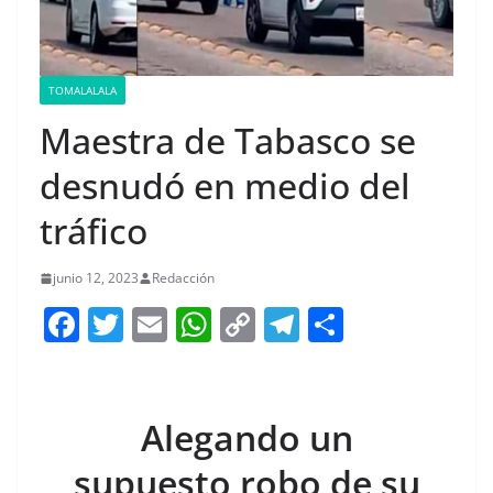
TOMALALALA
Maestra de Tabasco se
desnudó en medio del
tráfico
junio 12, 2023
Redacción
F
T
E
W
C
T
S
a
w
m
h
o
el
h
c
itt
ai
at
p
e
ar
e
er
l
s
y
gr
e
Alegando un
b
A
Li
a
supuesto robo de su