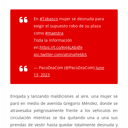
En
#Tabasco
mujer se desnuda para
exigir el supuesto robo de su plaza
como
#maestra
Toda la información
en:
https://t.co/kyj4LAb4fe
pic.twitter.com/atUnqFe6bS
— PacoZeaCom (@PacoZeaCom)
June
13, 2023
Enojada y lanzando maldiciones al aire, una mujer se
paró en medio de avenida Gregorio Méndez, donde se
atravesaba peligrosamente frente a los vehículos en
circulación mientras se iba quitando una a una sus
prendas de vestir hasta quedar totalmente desnuda y