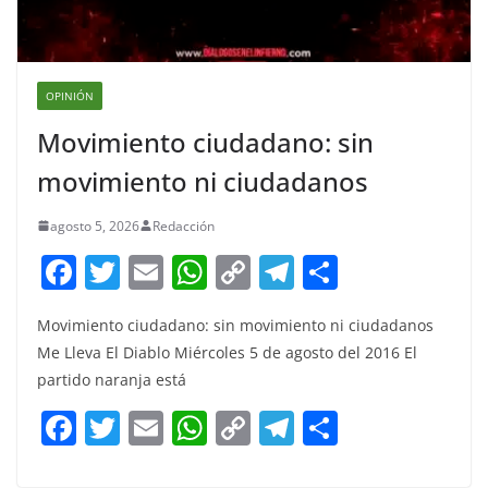
OPINIÓN
Movimiento ciudadano: sin
movimiento ni ciudadanos
agosto 5, 2026
Redacción
F
T
E
W
C
T
S
a
w
m
h
o
el
h
Movimiento ciudadano: sin movimiento ni ciudadanos
c
itt
ai
at
p
e
ar
Me Lleva El Diablo Miércoles 5 de agosto del 2016 El
e
er
l
s
y
gr
e
partido naranja está
b
A
Li
a
F
T
E
W
C
T
S
o
p
n
m
a
w
m
h
o
el
h
o
p
k