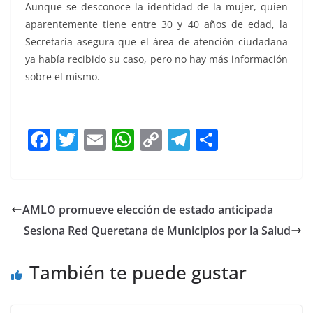
Aunque se desconoce la identidad de la mujer, quien
aparentemente tiene entre 30 y 40 años de edad, la
Secretaria asegura que el área de atención ciudadana
ya había recibido su caso, pero no hay más información
sobre el mismo.
F
T
E
W
C
T
S
a
w
m
h
o
el
h
c
itt
ai
at
p
e
ar
e
er
l
s
y
gr
e
AMLO promueve elección de estado anticipada
b
A
Li
a
Sesiona Red Queretana de Municipios por la Salud
o
p
n
m
o
p
k
También te puede gustar
k