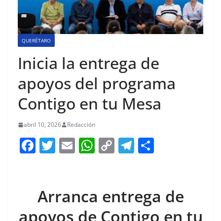
QUERÉTARO
Inicia la entrega de
apoyos del programa
Contigo en tu Mesa
abril 10, 2026
Redacción
F
T
E
W
C
T
S
a
w
m
h
o
el
h
c
itt
ai
at
p
e
ar
e
er
l
s
y
gr
e
Arranca entrega de
b
A
Li
a
apoyos de Contigo en tu