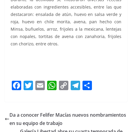
elaboradas con ingredientes accesibles, entre las que
destacaron: ensalada de atún, huevo en salsa verde y
roja, huevo en chile morita, avena, pan hecho con
Minsa, buñuelos, arroz, frijoles a la mexicana, lentejas
con nopales, tortitas de avena con zanahoria, frijoles
con chorizo, entre otros.
F
T
E
W
C
T
S
a
w
m
h
o
el
h
c
itt
ai
at
p
e
ar
e
er
l
s
y
gr
e
Da a conocer Felifer Macías nuevos nombramientos
b
A
Li
a
en su equipo de trabajo
Galería Libertad abre su cuarta temporada de