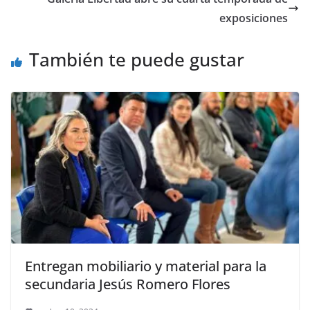
o
p
n
m
o
p
k
exposiciones
k
También te puede gustar
Entregan mobiliario y material para la
secundaria Jesús Romero Flores